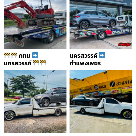
กทม
นครสวรรค์
นครสวรรค์
กำแพงเพชร