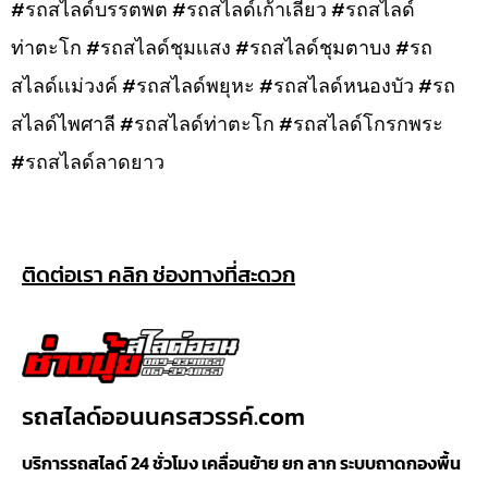
#รถสไลด์บรรตพต #รถสไลด์เก้าเลี้ยว #รถสไลด์
ท่าตะโก #รถสไลด์ชุมเเสง #รถสไลด์ชุมตาบง #รถ
สไลด์เเม่วงค์ #รถสไลด์พยุหะ #รถสไลด์หนองบัว #รถ
สไลด์ไพศาลี #รถสไลด์ท่าตะโก #รถสไลด์โกรกพระ
#รถสไลด์ลาดยาว
ติดต่อเรา คลิก ช่องทางที่สะดวก
รถสไลด์ออนนครสวรรค์.com
บริการรถสไลด์ 24 ชั่วโมง เคลื่อนย้าย ยก ลาก ระบบถาดกองพื้น