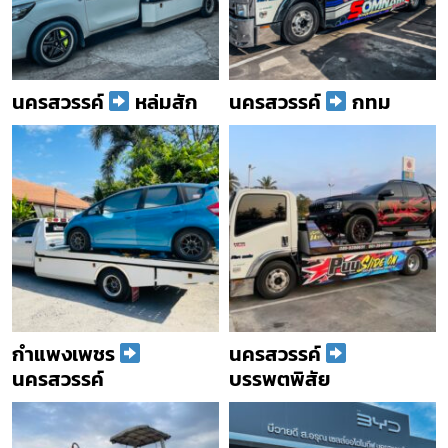
นครสวรรค์
หล่มสัก
นครสวรรค์
กทม
กำแพงเพชร
นครสวรรค์
นครสวรรค์
บรรพตพิสัย