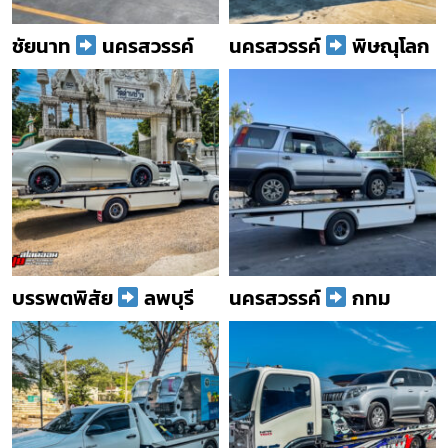
ชัยนาท
นครสวรรค์
นครสวรรค์
พิษณุโลก
บรรพตพิสัย
ลพบุรี
นครสวรรค์
กทม