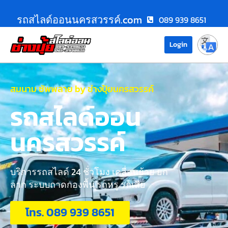
รถสไลด์ออนนครสวรรค์.com
089 939 8651
Login
สมนาม ซัพพลาย by ช่างปุ้ยนครสวรรค์
รถสไลด์ออน
นครสวรรค์
บริการรถสไลด์ 24 ชั่วโมง เคลื่อนย้าย ยก
ลาก ระบบถาดกองพื้น รถหรู รถเสีย
โทร. 089 939 8651