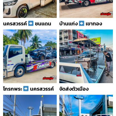
นครสวรรค์
ชนเเดน
บ้านเเก่ง
เขาทอง
โกรกพระ
นครสวรรค์
จัดส่งตัวเมือง