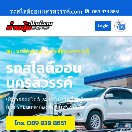
รถสไลด์ออนนครสวรรค์.com
089 939 8651
Login
สมนาม ซัพพลาย by ช่างปุ้ยนครสวรรค์
รถสไลด์ออน
นครสวรรค์
บริการรถสไลด์ 24 ชั่วโมง เคลื่อนย้าย ยก
ลาก ระบบถาดกองพื้น รถหรู รถเสีย
โทร. 089 939 8651