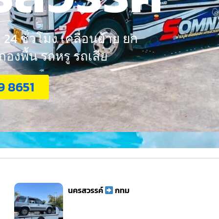
24 ชั่วโมง เคลื่อนย้าย ยก
งพื้น รถหรู รถเสีย
9 8651
นครสวรรค์
กทม