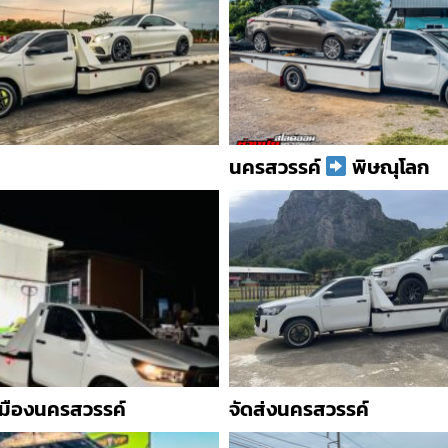
นครสวรรค์
พิษณุโลก
วเมืองนครสวรรค์
จัดส่งนครสวรรค์