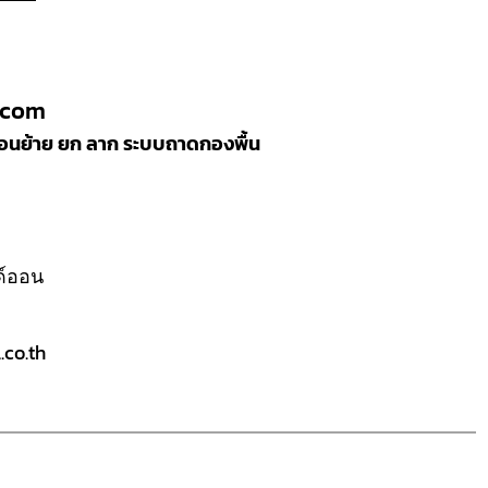
.com
ลื่อนย้าย ยก ลาก ระบบถาดกองพื้น
ลด์ออน
co.th