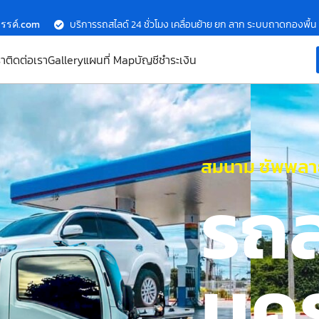
รรค์.com
บริการรถสไลด์ 24 ชั่วโมง เคลื่อนย้าย ยก ลาก ระบบถาดกองพื้น
รา
ติดต่อเรา
Gallery
แผนที่ Map
บัญชีชำระเงิน
สมนาม ซัพพลาย
รถ
นค