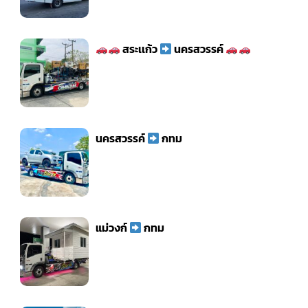
สระเเก้ว
นครสวรรค์
นครสวรรค์
กทม
แม่วงก์
กทม