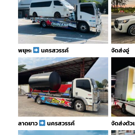
พยุหะ
นครสวรรค์
จัดส่งอู่
ลาดยาว
นครสวรรค์
จัดส่งตั