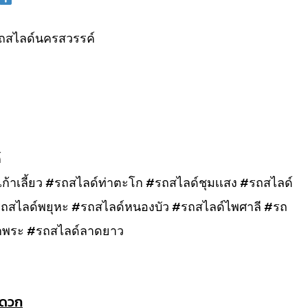
ถสไลด์นครสวรรค์
์
้าเลี้ยว #รถสไลด์ท่าตะโก #รถสไลด์ชุมเเสง #รถสไลด์
#รถสไลด์พยุหะ #รถสไลด์หนองบัว #รถสไลด์ไพศาลี #รถ
กพระ #รถสไลด์ลาดยาว
ะดวก