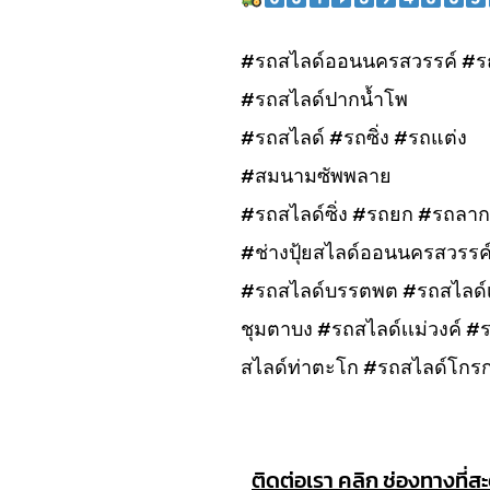
#รถสไลด์ออนนครสวรรค์ #ร
#รถสไลด์ปากน้ำโพ
#รถสไลด์ #รถซิ่ง #รถแต่ง
#สมนามซัพพลาย
#รถสไลด์ซิ่ง #รถยก #รถลาก
#ช่างปุ้ยสไลด์ออนนครสวรรค
#รถสไลด์บรรตพต #รถสไลด์เก
ชุมตาบง #รถสไลด์เเม่วงค์ 
สไลด์ท่าตะโก #รถสไลด์โกร
ติดต่อเรา คลิก ช่องทางที่ส