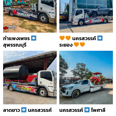
กำแพงเพชร
นครสวรรค์
สุพรรณบุรี
ระยอง
ลาดยาว
นครสวรรค์
นครสวรรค์
ไพศาลี