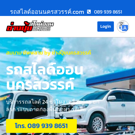
รถสไลด์ออนนครสวรรค์.com
089 939 8651
Login
สมนาม ซัพพลาย by ช่างปุ้ยนครสวรรค์
รถสไลด์ออน
นครสวรรค์
บริการรถสไลด์ 24 ชั่วโมง เคลื่อนย้าย ยก
ลาก ระบบถาดกองพื้น รถหรู รถเสีย
โทร. 089 939 8651