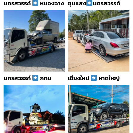
นครสวรรค์
หนองฉาง
ชุมแสง
นครสวรรค์
นครสวรรค์
กทม
เชียงใหม่
หาดใหญ่