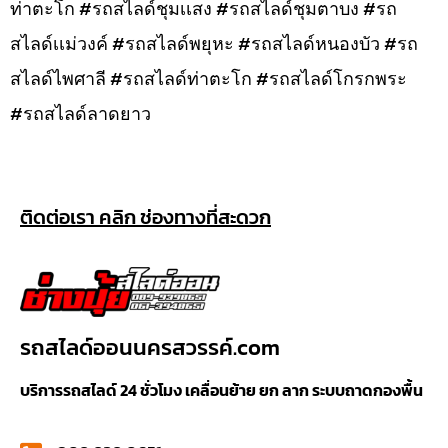
ท่าตะโก #รถสไลด์ชุมเเสง #รถสไลด์ชุมตาบง #รถ
สไลด์เเม่วงค์ #รถสไลด์พยุหะ #รถสไลด์หนองบัว #รถ
สไลด์ไพศาลี #รถสไลด์ท่าตะโก #รถสไลด์โกรกพระ
#รถสไลด์ลาดยาว
ติดต่อเรา คลิก ช่องทางที่สะดวก
รถสไลด์ออนนครสวรรค์.com
บริการรถสไลด์ 24 ชั่วโมง เคลื่อนย้าย ยก ลาก ระบบถาดกองพื้น