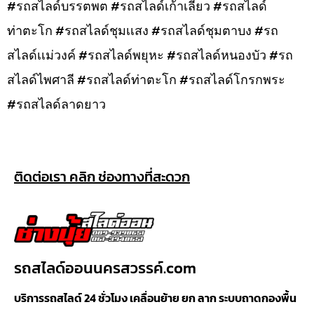
#รถสไลด์บรรตพต #รถสไลด์เก้าเลี้ยว #รถสไลด์
ท่าตะโก #รถสไลด์ชุมเเสง #รถสไลด์ชุมตาบง #รถ
สไลด์เเม่วงค์ #รถสไลด์พยุหะ #รถสไลด์หนองบัว #รถ
สไลด์ไพศาลี #รถสไลด์ท่าตะโก #รถสไลด์โกรกพระ
#รถสไลด์ลาดยาว
ติดต่อเรา คลิก ช่องทางที่สะดวก
รถสไลด์ออนนครสวรรค์.com
บริการรถสไลด์ 24 ชั่วโมง เคลื่อนย้าย ยก ลาก ระบบถาดกองพื้น