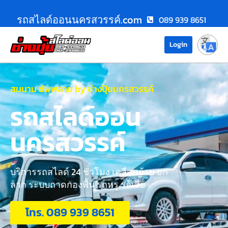
รถสไลด์ออนนครสวรรค์.com
089 939 8651
Login
สมนาม ซัพพลาย by ช่างปุ้ยนครสวรรค์
รถสไลด์ออน
นครสวรรค์
บริการรถสไลด์ 24 ชั่วโมง เคลื่อนย้าย ยก
ลาก ระบบถาดกองพื้น รถหรู รถเสีย
โทร. 089 939 8651