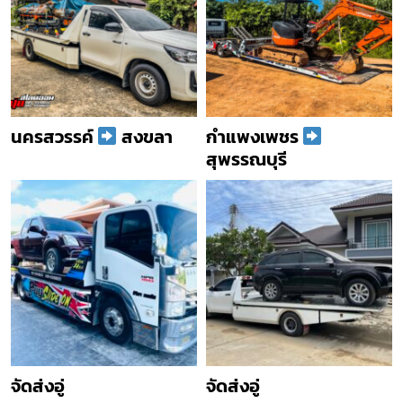
นครสวรรค์
สงขลา
กำแพงเพชร
สุพรรณบุรี
จัดส่งอู่
จัดส่งอู่