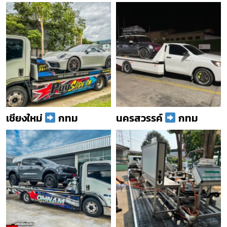
เชียงใหม่
กทม
นครสวรรค์
กทม