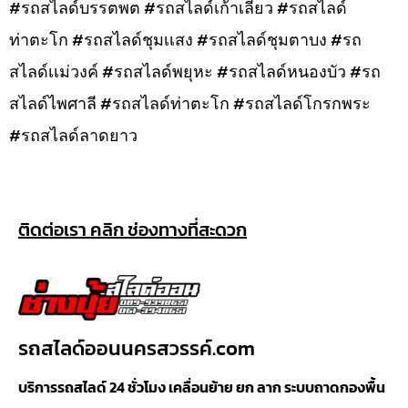
#รถสไลด์บรรตพต #รถสไลด์เก้าเลี้ยว #รถสไลด์
ท่าตะโก #รถสไลด์ชุมเเสง #รถสไลด์ชุมตาบง #รถ
สไลด์เเม่วงค์ #รถสไลด์พยุหะ #รถสไลด์หนองบัว #รถ
สไลด์ไพศาลี #รถสไลด์ท่าตะโก #รถสไลด์โกรกพระ
#รถสไลด์ลาดยาว
ติดต่อเรา คลิก ช่องทางที่สะดวก
รถสไลด์ออนนครสวรรค์.com
บริการรถสไลด์ 24 ชั่วโมง เคลื่อนย้าย ยก ลาก ระบบถาดกองพื้น