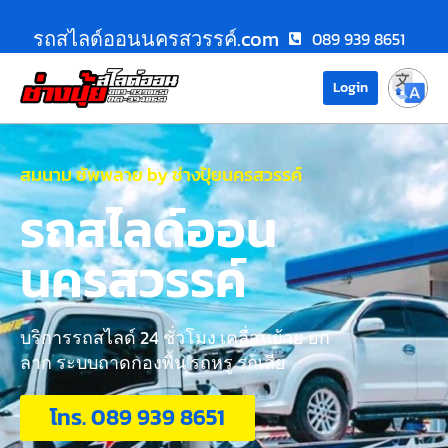
รถสไลด์ออนนครสวรรค์.com
089 939 8651
Login
สมนาม ซัพพลาย by ช่างปุ้ยนครสวรรค์
รถสไลด์ออน
นครสวรรค์
บริการรถสไลด์ 24 ชั่วโมง เคลื่อนย้าย ยก
ลาก ระบบถาดกองพื้น รถหรู รถเสีย
โทร. 089 939 8651