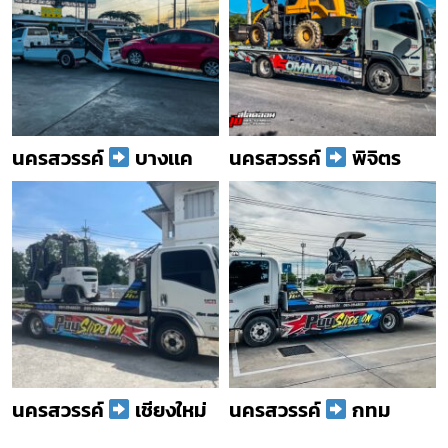
นครสวรรค์
บางเเค
นครสวรรค์
พิจิตร
นครสวรรค์
เชียงใหม่
นครสวรรค์
กทม