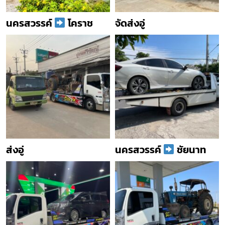
นครสวรรค์
โคราช
จัดส่งอู่
ส่งอู่
นครสวรรค์
ชัยนาท