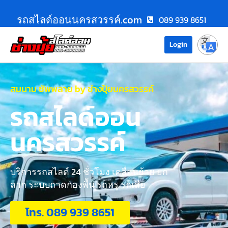
รถสไลด์ออนนครสวรรค์.com
089 939 8651
Login
สมนาม ซัพพลาย by ช่างปุ้ยนครสวรรค์
รถสไลด์ออน
นครสวรรค์
บริการรถสไลด์ 24 ชั่วโมง เคลื่อนย้าย ยก
ลาก ระบบถาดกองพื้น รถหรู รถเสีย
โทร. 089 939 8651