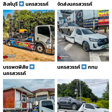
สิงห์บุรี
นครสวรรค์
จัดส่งนครสวรรค์
บรรพตพิสัย
นครสวรรค์
กทม
นครสวรรค์