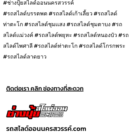
#ช่างปุ้ยสไลด์ออนนครสวรรค์
#รถสไลด์บรรตพต #รถสไลด์เก้าเลี้ยว #รถสไลด์
ท่าตะโก #รถสไลด์ชุมเเสง #รถสไลด์ชุมตาบง #รถ
สไลด์เเม่วงค์ #รถสไลด์พยุหะ #รถสไลด์หนองบัว #รถ
สไลด์ไพศาลี #รถสไลด์ท่าตะโก #รถสไลด์โกรกพระ
#รถสไลด์ลาดยาว
ติดต่อเรา คลิก ช่องทางที่สะดวก
รถสไลด์ออนนครสวรรค์.com