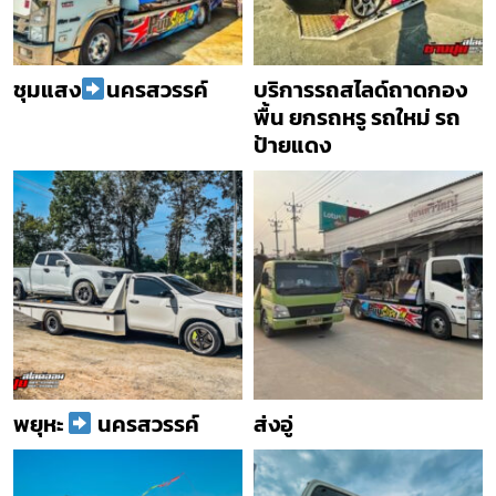
ชุมแสง
นครสวรรค์
บริการรถสไลด์ถาดกอง
พื้น ยกรถหรู รถใหม่ รถ
ป้ายแดง
พยุหะ
นครสวรรค์
ส่งอู่