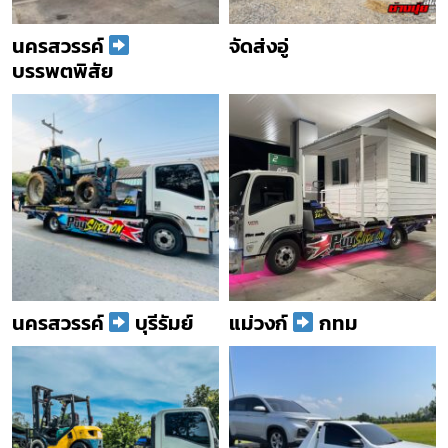
นครสวรรค์
จัดส่งอู่
บรรพตพิสัย
นครสวรรค์
บุรีรัมย์
แม่วงก์
กทม