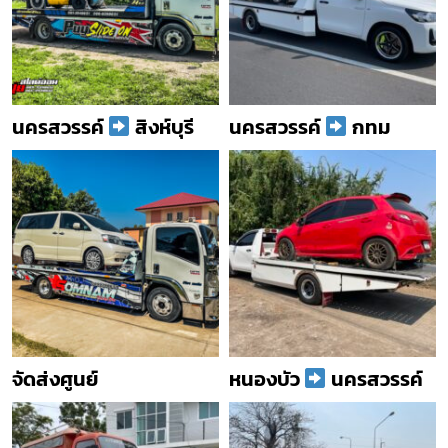
นครสวรรค์
สิงห์บุรี
นครสวรรค์
กทม
จัดส่งศูนย์
หนองบัว
นครสวรรค์