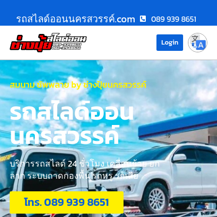
รถสไลด์ออนนครสวรรค์.com
089 939 8651
Login
สมนาม ซัพพลาย by ช่างปุ้ยนครสวรรค์
รถสไลด์ออน
นครสวรรค์
บริการรถสไลด์ 24 ชั่วโมง เคลื่อนย้าย ยก
ลาก ระบบถาดกองพื้น รถหรู รถเสีย
โทร. 089 939 8651