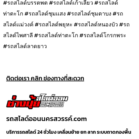
#รถสไลด์บรรตพต #รถสไลด์เก้าเลี้ยว #รถสไลด์
ท่าตะโก #รถสไลด์ชุมเเสง #รถสไลด์ชุมตาบง #รถ
สไลด์เเม่วงค์ #รถสไลด์พยุหะ #รถสไลด์หนองบัว #รถ
สไลด์ไพศาลี #รถสไลด์ท่าตะโก #รถสไลด์โกรกพระ
#รถสไลด์ลาดยาว
ติดต่อเรา คลิก ช่องทางที่สะดวก
รถสไลด์ออนนครสวรรค์.com
บริการรถสไลด์ 24 ชั่วโมง เคลื่อนย้าย ยก ลาก ระบบถาดกองพื้น