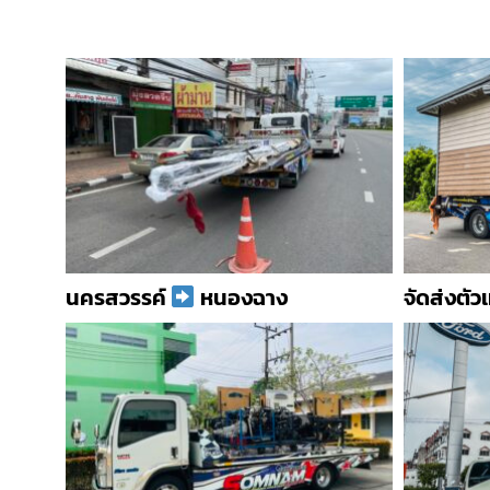
นครสวรรค์
หนองฉาง
จัดส่งตัว