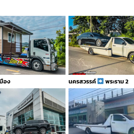
เมือง
นครสวรรค์
พระราม 2