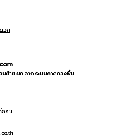
ะดวก
.com
ลื่อนย้าย ยก ลาก ระบบถาดกองพื้น
ลด์ออน
co.th