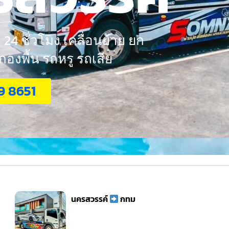
24 ชั่วโมง เคลื่อนย้าย ยก
งพื้น รถหรู รถเสีย
9 8651
นครสวรรค์
กทม