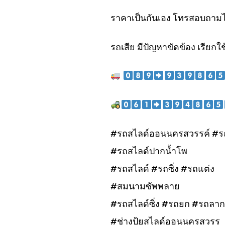
ราคาเป็นกันเอง โทรสอบถามไ
รถเสีย มีปัญหาขัดข้อง เรียกใช
#รถสไลด์ออนนครสวรรค์ #ร
#รถสไลด์ปากน้ำโพ
#รถสไลด์ #รถซิ่ง #รถแต่ง
#สมนามซัพพลาย
#รถสไลด์ซิ่ง #รถยก #รถลาก
#ช่างปุ้ยสไลด์ออนนครสวรร