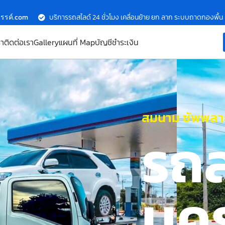
รรค์.com
บริการรถสไลด์ 24 ชั่วโมง เคลื่อนย้าย ยก ลาก ระบบถาดกองพื้น
รา
ติดต่อเรา
Gallery
แผนที่ Map
บัญชีชำระเงิน
สมนาม ซัพพลาย
รถ
นค