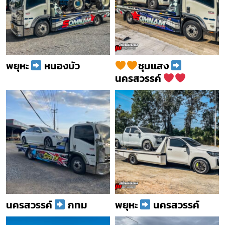
พยุหะ
หนองบัว
ชุมเเสง
นครสวรรค์
นครสวรรค์
กทม
พยุหะ
นครสวรรค์