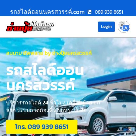
รถสไลด์ออนนครสวรรค์.com
089 939 8651
Login
สมนาม ซัพพลาย by ช่างปุ้ยนครสวรรค์
รถสไลด์ออน
นครสวรรค์
บริการรถสไลด์ 24 ชั่วโมง เคลื่อนย้าย ยก
ลาก ระบบถาดกองพื้น รถหรู รถเสีย
โทร. 089 939 8651