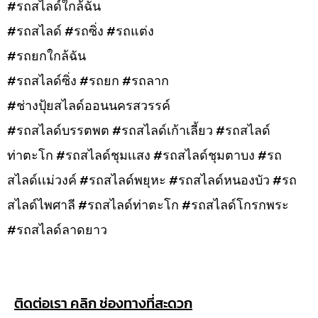
#รถสไลด์ใกล้ฉัน
#รถสไลด์ #รถซิ่ง #รถแต่ง
#รถยกใกล้ฉัน
#รถสไลด์ซิ่ง #รถยก #รถลาก
#ช่างปุ้ยสไลด์ออนนครสวรรค์
#รถสไลด์บรรตพต #รถสไลด์เก้าเลี้ยว #รถสไลด์
ท่าตะโก #รถสไลด์ชุมเเสง #รถสไลด์ชุมตาบง #รถ
สไลด์เเม่วงค์ #รถสไลด์พยุหะ #รถสไลด์หนองบัว #รถ
สไลด์ไพศาลี #รถสไลด์ท่าตะโก #รถสไลด์โกรกพระ
#รถสไลด์ลาดยาว
ติดต่อเรา คลิก ช่องทางที่สะดวก