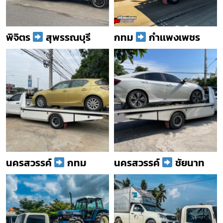
พิจิตร
สุพรรณบุรี
กทม
กำเเพงเพชร
นครสวรรค์
กทม
นครสวรรค์
ชัยนาท