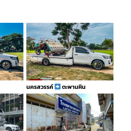
นครสวรรค์
ตะพานหิน