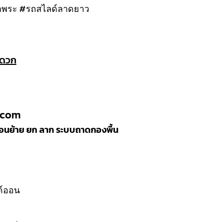
กพระ #รถสไลด์ลาดยาว
ะดวก
.com
ลื่อนย้าย ยก ลาก ระบบถาดกองพื้น
ลด์ออน