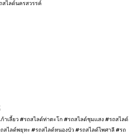
ถสไลด์นครสวรรค์
์
้าเลี้ยว #รถสไลด์ท่าตะโก #รถสไลด์ชุมเเสง #รถสไลด์
#รถสไลด์พยุหะ #รถสไลด์หนองบัว #รถสไลด์ไพศาลี #รถ