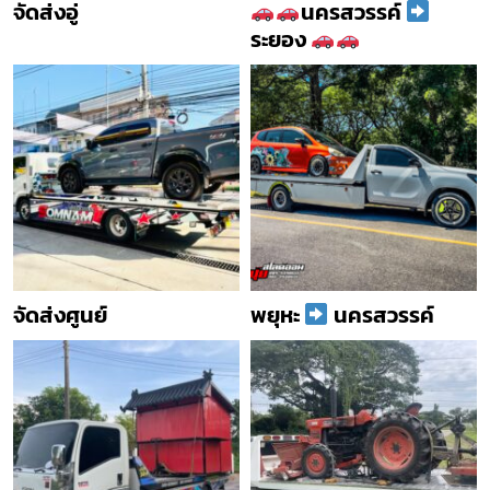
จัดส่งอู่
นครสวรรค์
ระยอง
จัดส่งศูนย์
พยุหะ
นครสวรรค์