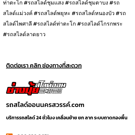
ท่าตะโก #รถสไลด์ชุมเเสง #รถสไลด์ชุมตาบง #รถ
สไลด์เเม่วงค์ #รถสไลด์พยุหะ #รถสไลด์หนองบัว #รถ
สไลด์ไพศาลี #รถสไลด์ท่าตะโก #รถสไลด์โกรกพระ
#รถสไลด์ลาดยาว
ติดต่อเรา คลิก ช่องทางที่สะดวก
รถสไลด์ออนนครสวรรค์.com
บริการรถสไลด์ 24 ชั่วโมง เคลื่อนย้าย ยก ลาก ระบบถาดกองพื้น