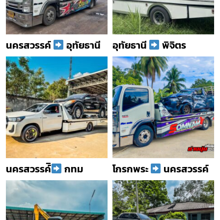
นครสวรรค์
อุทัยธานี
อุทัยธานี
พิจิตร
นครสวรรค์ิ
กทม
โกรกพระ
นครสวรรค์