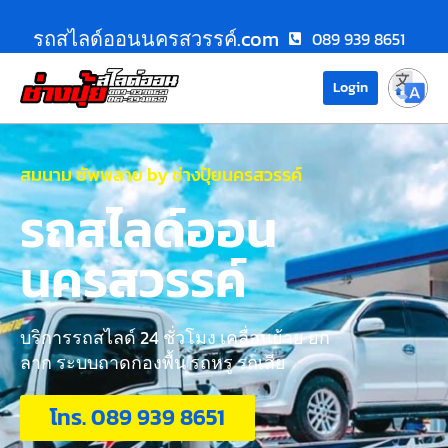
รถสไลด์ออนนครสวรรค์.com
089 939 8651
Login
สมนาม ซัพพลาย by ช่างปุ้ยนครสวรรค์
รถสไลด์ออน
นครสวรรค์
บริการรถสไลด์ 24 ชั่วโมง เคลื่อนย้าย ยก
ลาก ระบบถาดกองพื้น รถหรู รถเสีย
โทร. 089 939 8651