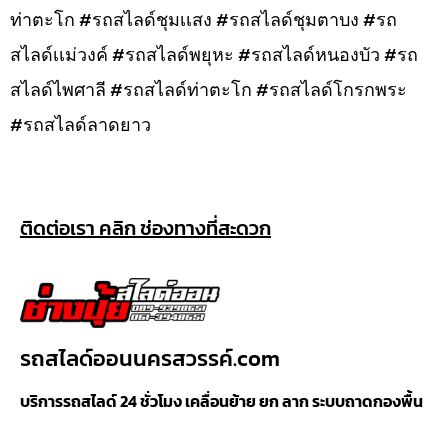
ท่าตะโก #รถสไลด์ชุมเเสง #รถสไลด์ชุมตาบง #รถ
สไลด์เเม่วงค์ #รถสไลด์พยุหะ #รถสไลด์หนองบัว #รถ
สไลด์ไพศาลี #รถสไลด์ท่าตะโก #รถสไลด์โกรกพระ
#รถสไลด์ลาดยาว
ติดต่อเรา คลิก ช่องทางที่สะดวก
รถสไลด์ออนนครสวรรค์.com
บริการรถสไลด์ 24 ชั่วโมง เคลื่อนย้าย ยก ลาก ระบบถาดกองพื้น