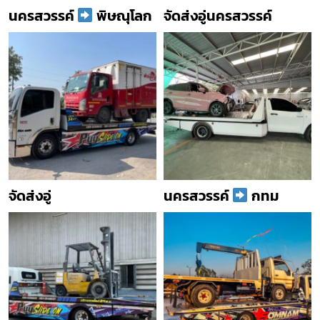
นครสวรรค์
พิษณุโลก
จัดส่งอู่นครสวรรค์
จัดส่งอู่
นครสวรรค์
กทม