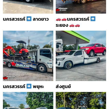
นครสวรรค์
ลาดยาว
นครสวรรค์
ระยอง
นครสวรรค์
พยุหะ
ส่งศูนย์