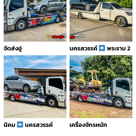
จัดส่งอู่
นครสวรรค์
พระราม 2
นิคม
นครสวรรค์
เครื่องจักรหนัก