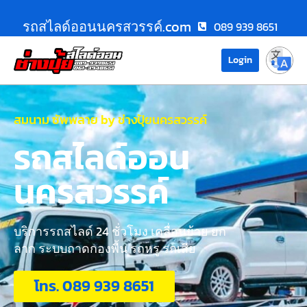
รถสไลด์ออนนครสวรรค์.com
089 939 8651
Login
สมนาม ซัพพลาย by ช่างปุ้ยนครสวรรค์
รถสไลด์ออน
นครสวรรค์
บริการรถสไลด์ 24 ชั่วโมง เคลื่อนย้าย ยก
ลาก ระบบถาดกองพื้น รถหรู รถเสีย
โทร. 089 939 8651