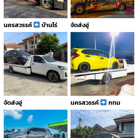
นครสวรรค์
บ้านไร่
จัดส่งอู่
จัดส่งอู่
นครสวรรค์
กทม