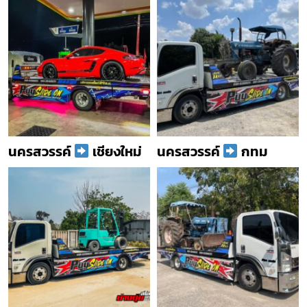
นครสวรรค์
เชียงใหม่
นครสวรรค์
กทม