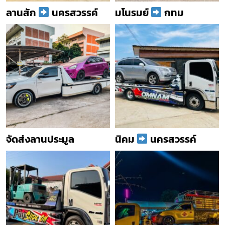
ลานสัก
นครสวรรค์
มโนรมย์
กทม
จัดส่งลานประมูล
นิคม
นครสวรรค์