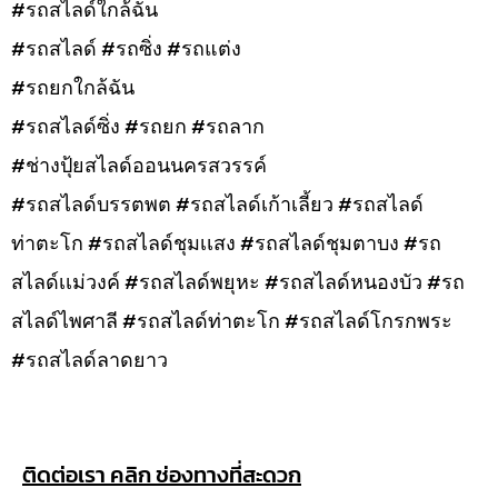
#รถสไลด์ใกล้ฉัน
#รถสไลด์ #รถซิ่ง #รถแต่ง
#รถยกใกล้ฉัน
#รถสไลด์ซิ่ง #รถยก #รถลาก
#ช่างปุ้ยสไลด์ออนนครสวรรค์
#รถสไลด์บรรตพต #รถสไลด์เก้าเลี้ยว #รถสไลด์
ท่าตะโก #รถสไลด์ชุมเเสง #รถสไลด์ชุมตาบง #รถ
สไลด์เเม่วงค์ #รถสไลด์พยุหะ #รถสไลด์หนองบัว #รถ
สไลด์ไพศาลี #รถสไลด์ท่าตะโก #รถสไลด์โกรกพระ
#รถสไลด์ลาดยาว
ติดต่อเรา คลิก ช่องทางที่สะดวก