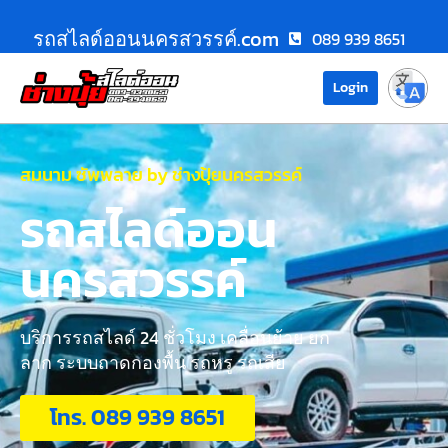
รถสไลด์ออนนครสวรรค์.com
089 939 8651
Login
สมนาม ซัพพลาย by ช่างปุ้ยนครสวรรค์
รถสไลด์ออน
นครสวรรค์
บริการรถสไลด์ 24 ชั่วโมง เคลื่อนย้าย ยก
ลาก ระบบถาดกองพื้น รถหรู รถเสีย
โทร. 089 939 8651