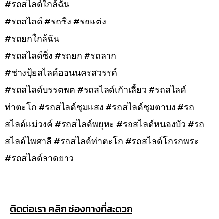
#รถสไลด์ใกล้ฉัน
#รถสไลด์ #รถซิ่ง #รถแต่ง
#รถยกใกล้ฉัน
#รถสไลด์ซิ่ง #รถยก #รถลาก
#ช่างปุ้ยสไลด์ออนนครสวรรค์
#รถสไลด์บรรตพต #รถสไลด์เก้าเลี้ยว #รถสไลด์
ท่าตะโก #รถสไลด์ชุมเเสง #รถสไลด์ชุมตาบง #รถ
สไลด์เเม่วงค์ #รถสไลด์พยุหะ #รถสไลด์หนองบัว #รถ
สไลด์ไพศาลี #รถสไลด์ท่าตะโก #รถสไลด์โกรกพระ
#รถสไลด์ลาดยาว
ติดต่อเรา คลิก ช่องทางที่สะดวก