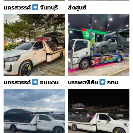
นครสวรรค์
จันทบุรี
ส่งศูนย์
นครสวรรค์
ชนเเดน
บรรพตพิสัย
กทม