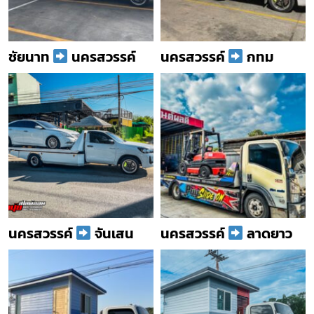
ชัยนาท
นครสวรรค์
นครสวรรค์
กทม
นครสวรรค์
จันเสน
นครสวรรค์
ลาดยาว