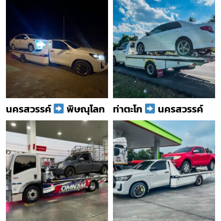
นครสวรรค์
พิษณุโลก
ท่าตะโก
นครสวรรค์