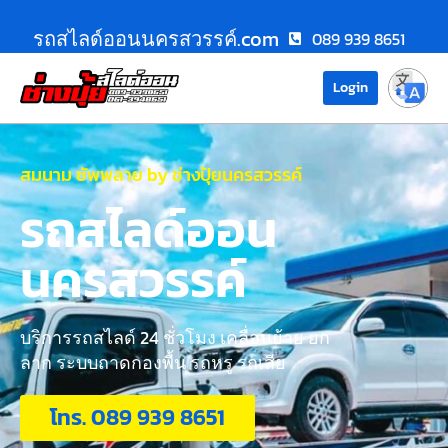
รถสไลด์ออนนครสวรรค์.com
089 939 8651
Login
สมนาม ซัพพลาย by ช่างปุ้ยนครสวรรค์
รถสไลด์ออน
นครสวรรค์
บริการรถสไลด์ 24 ชั่วโมง เคลื่อนย้าย ยก
ลาก ระบบถาดกองพื้น รถหรู รถเสีย
โทร. 089 939 8651