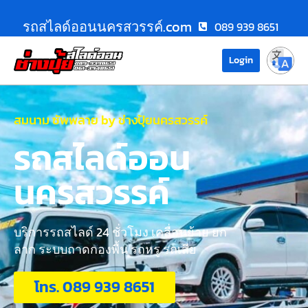
รถสไลด์ออนนครสวรรค์.com
089 939 8651
Login
สมนาม ซัพพลาย by ช่างปุ้ยนครสวรรค์
รถสไลด์ออน
นครสวรรค์
บริการรถสไลด์ 24 ชั่วโมง เคลื่อนย้าย ยก
ลาก ระบบถาดกองพื้น รถหรู รถเสีย
โทร. 089 939 8651