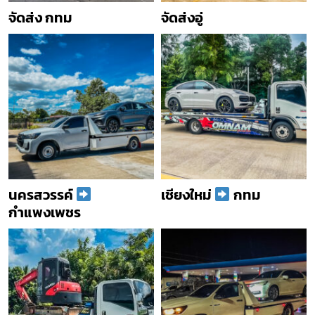
จัดส่ง กทม
จัดส่งอู่
นครสวรรค์
เชียงใหม่
กทม
กำแพงเพชร