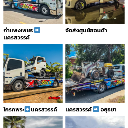
กำเเพงเพชร
จัดส่งศูนย์ฮอนด้า
นครสวรรค์
โกรกพระ
นครสวรรค์
นครสวรรค์
อยุธยา