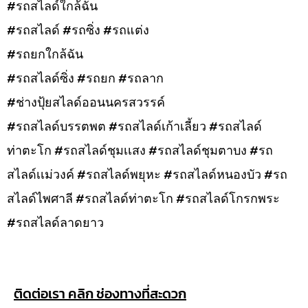
#รถสไลด์ใกล้ฉัน
#รถสไลด์ #รถซิ่ง #รถแต่ง
#รถยกใกล้ฉัน
#รถสไลด์ซิ่ง #รถยก #รถลาก
#ช่างปุ้ยสไลด์ออนนครสวรรค์
#รถสไลด์บรรตพต #รถสไลด์เก้าเลี้ยว #รถสไลด์
ท่าตะโก #รถสไลด์ชุมเเสง #รถสไลด์ชุมตาบง #รถ
สไลด์เเม่วงค์ #รถสไลด์พยุหะ #รถสไลด์หนองบัว #รถ
สไลด์ไพศาลี #รถสไลด์ท่าตะโก #รถสไลด์โกรกพระ
#รถสไลด์ลาดยาว
ติดต่อเรา คลิก ช่องทางที่สะดวก