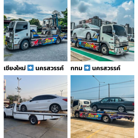
เชียงใหม่
นครสวรรค์
กทม
นครสวรรค์