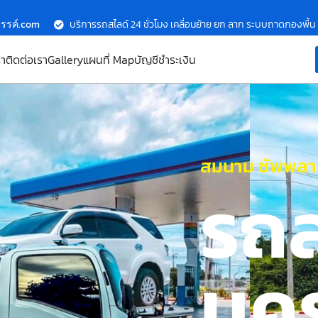
รรค์.com
บริการรถสไลด์ 24 ชั่วโมง เคลื่อนย้าย ยก ลาก ระบบถาดกองพื้น
รา
ติดต่อเรา
Gallery
แผนที่ Map
บัญชีชำระเงิน
สมนาม ซัพพลาย
รถ
นค