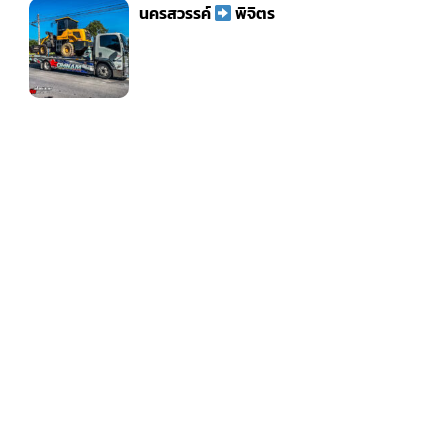
นครสวรรค์
พิจิตร