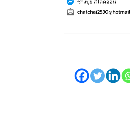
ช่างปุ้ย สไลด์ออน
chatchai2530@hotmail.