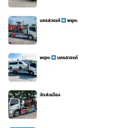
นครสวรรค์
พยุหะ
พยุหะ
นครสวรรค์
จัดส่งเมือง