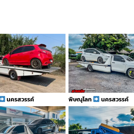
นครสวรรค์
พิษณุโลก
นครสวรรค์