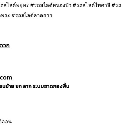
#รถสไลด์พยุหะ #รถสไลด์หนองบัว #รถสไลด์ไพศาลี #รถ
กพระ #รถสไลด์ลาดยาว
ะดวก
.com
ลื่อนย้าย ยก ลาก ระบบถาดกองพื้น
ลด์ออน