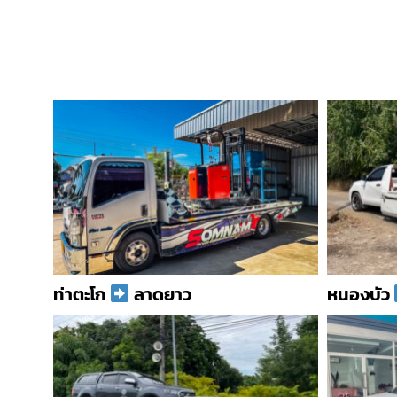
ท่าตะโก
ลาดยาว
หนองบัว