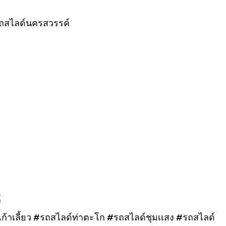
ถสไลด์นครสวรรค์
์
้าเลี้ยว #รถสไลด์ท่าตะโก #รถสไลด์ชุมเเสง #รถสไลด์