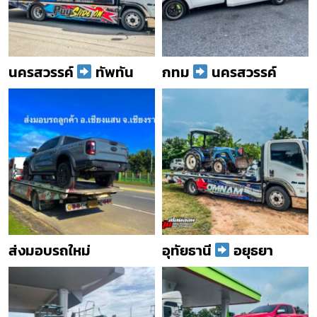
นครสวรรค์
ทัพทัน
กทม
นครสวรรค์
ส่งมอบรถใหม่
อุทัยธานี
อยุธยา