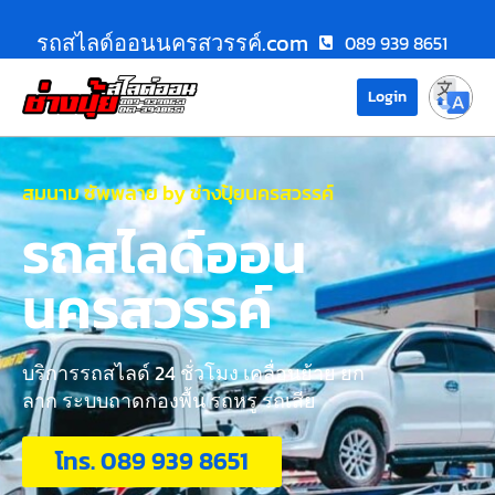
รถสไลด์ออนนครสวรรค์.com
089 939 8651
Login
สมนาม ซัพพลาย by ช่างปุ้ยนครสวรรค์
รถสไลด์ออน
นครสวรรค์
บริการรถสไลด์ 24 ชั่วโมง เคลื่อนย้าย ยก
ลาก ระบบถาดกองพื้น รถหรู รถเสีย
โทร. 089 939 8651