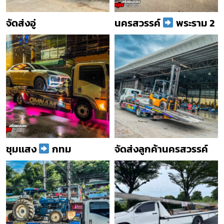
จัดส่งอู่
นครสวรรค์
พระราม 2
ชุมเเสง
กทม
จัดส่งลูกค้านครสวรรค์