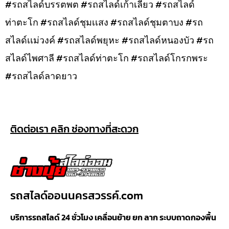
#รถสไลด์บรรตพต #รถสไลด์เก้าเลี้ยว #รถสไลด์
ท่าตะโก #รถสไลด์ชุมเเสง #รถสไลด์ชุมตาบง #รถ
สไลด์เเม่วงค์ #รถสไลด์พยุหะ #รถสไลด์หนองบัว #รถ
สไลด์ไพศาลี #รถสไลด์ท่าตะโก #รถสไลด์โกรกพระ
#รถสไลด์ลาดยาว
ติดต่อเรา คลิก ช่องทางที่สะดวก
รถสไลด์ออนนครสวรรค์.com
บริการรถสไลด์ 24 ชั่วโมง เคลื่อนย้าย ยก ลาก ระบบถาดกองพื้น