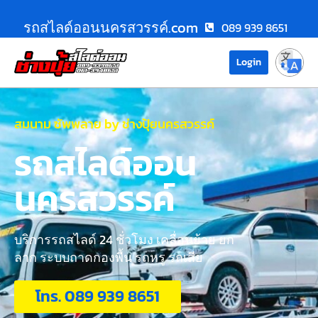
รถสไลด์ออนนครสวรรค์.com
089 939 8651
Login
สมนาม ซัพพลาย by ช่างปุ้ยนครสวรรค์
รถสไลด์ออน
นครสวรรค์
บริการรถสไลด์ 24 ชั่วโมง เคลื่อนย้าย ยก
ลาก ระบบถาดกองพื้น รถหรู รถเสีย
โทร. 089 939 8651