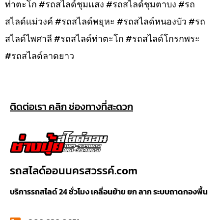
ท่าตะโก #รถสไลด์ชุมเเสง #รถสไลด์ชุมตาบง #รถ
สไลด์เเม่วงค์ #รถสไลด์พยุหะ #รถสไลด์หนองบัว #รถ
สไลด์ไพศาลี #รถสไลด์ท่าตะโก #รถสไลด์โกรกพระ
#รถสไลด์ลาดยาว
ติดต่อเรา คลิก ช่องทางที่สะดวก
รถสไลด์ออนนครสวรรค์.com
บริการรถสไลด์ 24 ชั่วโมง เคลื่อนย้าย ยก ลาก ระบบถาดกองพื้น