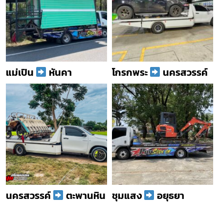
แม่เปิน
หันคา
โกรกพระ
นครสวรรค์
นครสวรรค์
ตะพานหิน
ชุมแสง
อยุธยา