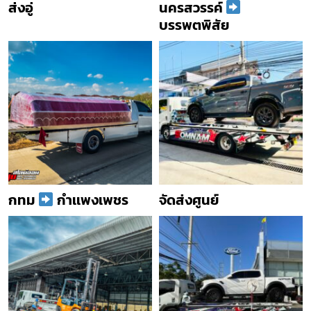
ส่งอู่
นครสวรรค์
บรรพตพิสัย
กทม
กำเเพงเพชร
จัดส่งศูนย์