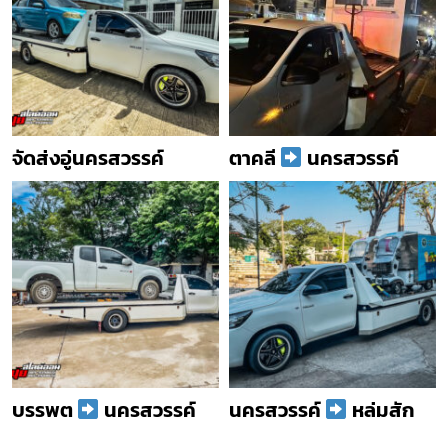
จัดส่งอู่นครสวรรค์
ตาคลี
นครสวรรค์
บรรพต
นครสวรรค์
นครสวรรค์
หล่มสัก