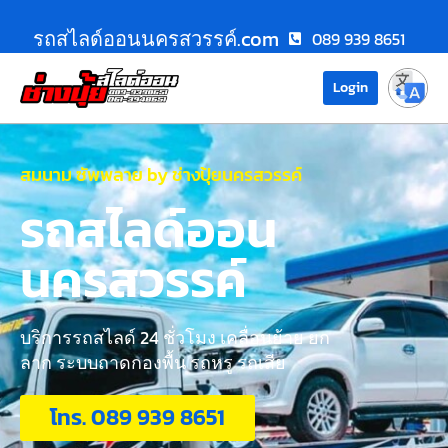
รถสไลด์ออนนครสวรรค์.com
089 939 8651
Login
สมนาม ซัพพลาย by ช่างปุ้ยนครสวรรค์
รถสไลด์ออน
นครสวรรค์
บริการรถสไลด์ 24 ชั่วโมง เคลื่อนย้าย ยก
ลาก ระบบถาดกองพื้น รถหรู รถเสีย
โทร. 089 939 8651