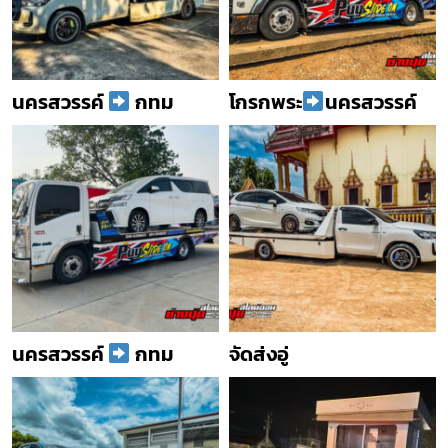
นครสวรรค์
กทม
โกรกพระ
นครสวรรค์
นครสวรรค์
กทม
จัดส่งอู่