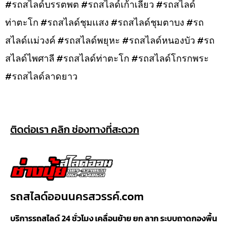
#รถสไลด์บรรตพต #รถสไลด์เก้าเลี้ยว #รถสไลด์
ท่าตะโก #รถสไลด์ชุมเเสง #รถสไลด์ชุมตาบง #รถ
สไลด์เเม่วงค์ #รถสไลด์พยุหะ #รถสไลด์หนองบัว #รถ
สไลด์ไพศาลี #รถสไลด์ท่าตะโก #รถสไลด์โกรกพระ
#รถสไลด์ลาดยาว
ติดต่อเรา คลิก ช่องทางที่สะดวก
รถสไลด์ออนนครสวรรค์.com
บริการรถสไลด์ 24 ชั่วโมง เคลื่อนย้าย ยก ลาก ระบบถาดกองพื้น