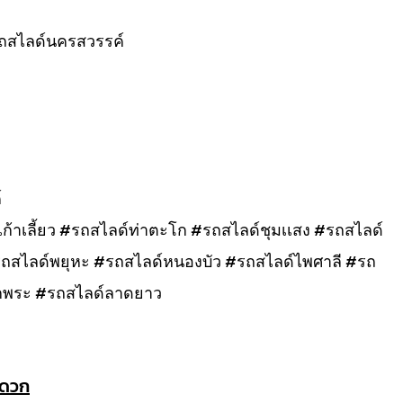
ถสไลด์นครสวรรค์
์
้าเลี้ยว #รถสไลด์ท่าตะโก #รถสไลด์ชุมเเสง #รถสไลด์
#รถสไลด์พยุหะ #รถสไลด์หนองบัว #รถสไลด์ไพศาลี #รถ
กพระ #รถสไลด์ลาดยาว
ะดวก