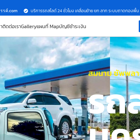
รรค์.com
บริการรถสไลด์ 24 ชั่วโมง เคลื่อนย้าย ยก ลาก ระบบถาดกองพื้น
รา
ติดต่อเรา
Gallery
แผนที่ Map
บัญชีชำระเงิน
สมนาม ซัพพลาย
รถ
นค