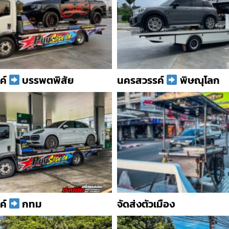
ค์
บรรพตพิสัย
นครสวรรค์
พิษณุโลก
ค์
กทม
จัดส่งตัวเมือง