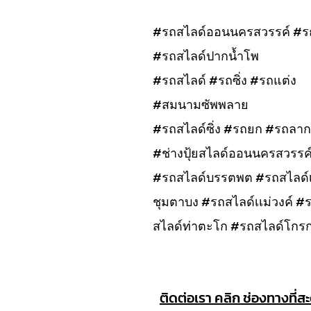
#รถสไลด์ออนนครสวรรค์ #ร
#รถสไลด์ปากน้ำโพ
#รถสไลด์ #รถซิ่ง #รถแต่ง
#สมนามซัพพลาย
#รถสไลด์ซิ่ง #รถยก #รถลาก
#ช่างปุ้ยสไลด์ออนนครสวรรค
#รถสไลด์บรรตพต #รถสไลด์เก
ชุมตาบง #รถสไลด์เเม่วงค์ 
สไลด์ท่าตะโก #รถสไลด์โกร
ติดต่อเรา คลิก ช่องทางที่ส