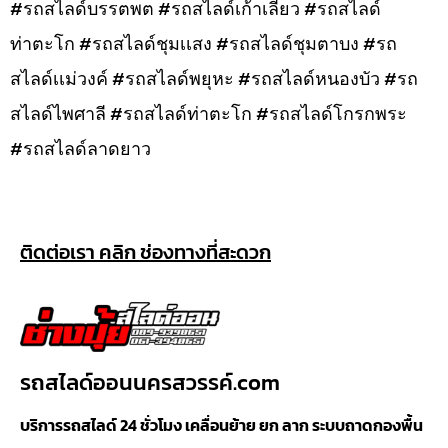
#รถสไลด์บรรตพต #รถสไลด์เก้าเลี้ยว #รถสไลด์
ท่าตะโก #รถสไลด์ชุมเเสง #รถสไลด์ชุมตาบง #รถ
สไลด์เเม่วงค์ #รถสไลด์พยุหะ #รถสไลด์หนองบัว #รถ
สไลด์ไพศาลี #รถสไลด์ท่าตะโก #รถสไลด์โกรกพระ
#รถสไลด์ลาดยาว
ติดต่อเรา คลิก ช่องทางที่สะดวก
รถสไลด์ออนนครสวรรค์.com
บริการรถสไลด์ 24 ชั่วโมง เคลื่อนย้าย ยก ลาก ระบบถาดกองพื้น