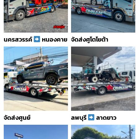
นครสวรรค์
หนองคาย
จัดส่งศูโตโยต้า
จัดส่งศูนย์
ลพบุรี
ลาดยาว