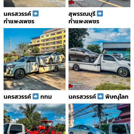
นครสวรรค์
สุพรรณบุรี
กำแพงเพชร
กำแพงเพชร
นครสวรรค์
กทม
นครสวรรค์
พิษณุโลก