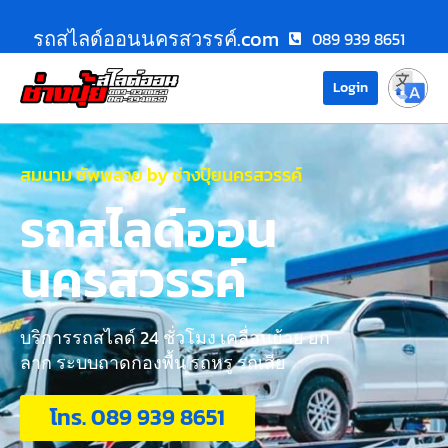
รถสไลด์ออนนครสวรรค์.com
089 939 8651
Login
สมนาม ซัพพลาย by ช่างปุ้ยนครสวรรค์
รถสไลด์ออน
นครสวรรค์
บริการรถสไลด์ 24 ชั่วโมง เคลื่อนย้าย ยก
ลาก ระบบถาดกองพื้น รถหรู รถเสีย
โทร. 089 939 8651