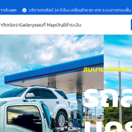
รรค์.com
บริการรถสไลด์ 24 ชั่วโมง เคลื่อนย้าย ยก ลาก ระบบถาดกองพื้น
รา
ติดต่อเรา
Gallery
แผนที่ Map
บัญชีชำระเงิน
สมนาม ซัพพลาย
รถ
นค