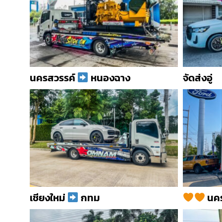
นครสวรรค์
หนองฉาง
จัดส่งอู่
เชียงใหม่
กทม
นคร