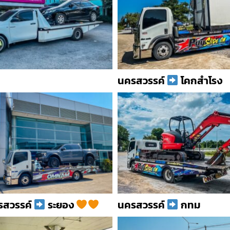
นครสวรรค์
โคกสำโรง
สวรรค์
ระยอง
นครสวรรค์
กทม