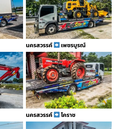
นครสวรรค์
เพชรบูรณ์
นครสวรรค์
โคราช