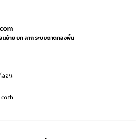
.com
ลื่อนย้าย ยก ลาก ระบบถาดกองพื้น
ลด์ออน
co.th