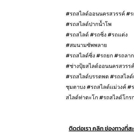
#รถสไลด์ออนนครสวรรค์ #ร
#รถสไลด์ปากน้ำโพ
#รถสไลด์ #รถซิ่ง #รถแต่ง
#สมนามซัพพลาย
#รถสไลด์ซิ่ง #รถยก #รถลาก
#ช่างปุ้ยสไลด์ออนนครสวรรค
#รถสไลด์บรรตพต #รถสไลด์เก
ชุมตาบง #รถสไลด์เเม่วงค์ 
สไลด์ท่าตะโก #รถสไลด์โกร
ติดต่อเรา คลิก ช่องทางที่ส