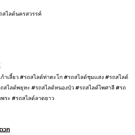
ถสไลด์นครสวรรค์
์
้าเลี้ยว #รถสไลด์ท่าตะโก #รถสไลด์ชุมเเสง #รถสไลด์
#รถสไลด์พยุหะ #รถสไลด์หนองบัว #รถสไลด์ไพศาลี #รถ
กพระ #รถสไลด์ลาดยาว
ะดวก