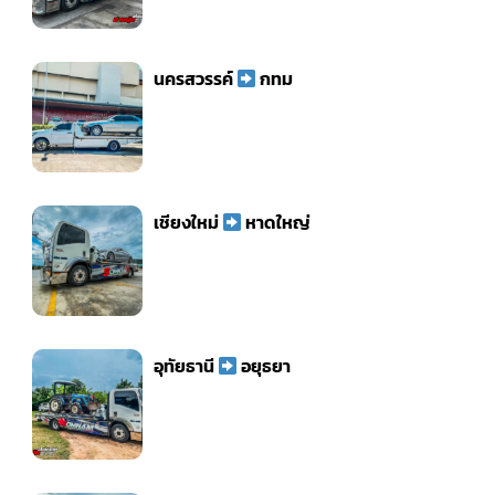
นครสวรรค์
กทม
เชียงใหม่
หาดใหญ่
อุทัยธานี
อยุธยา