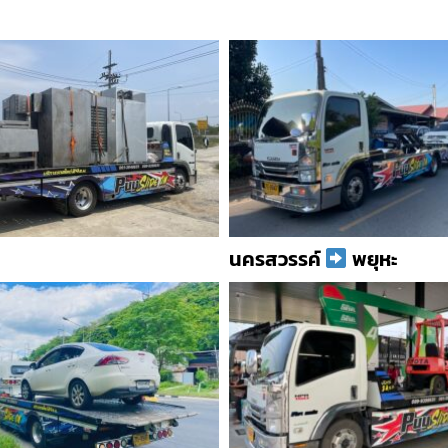
นครสวรรค์
พยุหะ