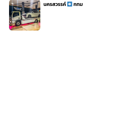
นครสวรรค์
กทม