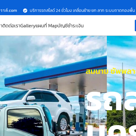
รรค์.com
บริการรถสไลด์ 24 ชั่วโมง เคลื่อนย้าย ยก ลาก ระบบถาดกองพื้น
รา
ติดต่อเรา
Gallery
แผนที่ Map
บัญชีชำระเงิน
สมนาม ซัพพลาย
รถ
นค