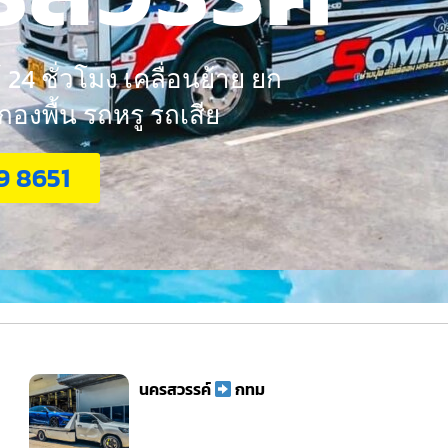
24 ชั่วโมง เคลื่อนย้าย ยก
งพื้น รถหรู รถเสีย
9 8651
นครสวรรค์
กทม