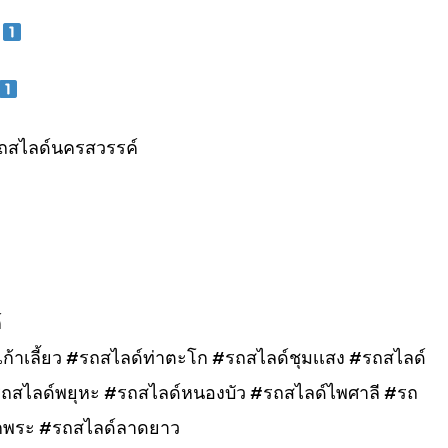
ถสไลด์นครสวรรค์
์
้าเลี้ยว #รถสไลด์ท่าตะโก #รถสไลด์ชุมเเสง #รถสไลด์
#รถสไลด์พยุหะ #รถสไลด์หนองบัว #รถสไลด์ไพศาลี #รถ
กพระ #รถสไลด์ลาดยาว