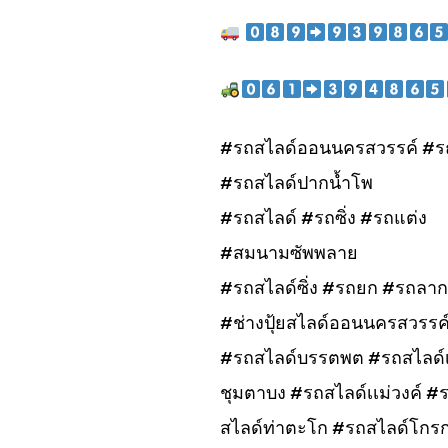
#รถสไลด์ออนนครสวรรค์ #ร
#รถสไลด์ปากน้ำโพ
#รถสไลด์ #รถซิ่ง #รถแต่ง
#สมนามซัพพลาย
#รถสไลด์ซิ่ง #รถยก #รถลาก
#ช่างปุ้ยสไลด์ออนนครสวรรค
#รถสไลด์บรรตพต #รถสไลด์เก
ชุมตาบง #รถสไลด์เเม่วงค์ 
สไลด์ท่าตะโก #รถสไลด์โกร