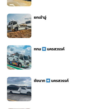
ยกเข้าอู่
กทม
นครสวรรค์
ชัยนาท
นครสวรรค์