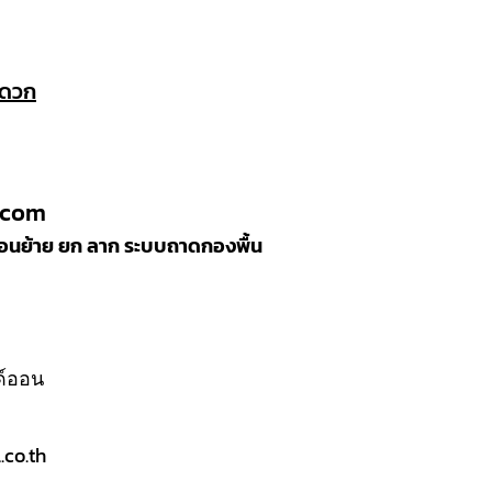
ะดวก
.com
ลื่อนย้าย ยก ลาก ระบบถาดกองพื้น
ลด์ออน
co.th