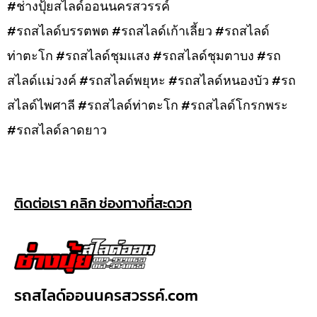
#ช่างปุ้ยสไลด์ออนนครสวรรค์
#รถสไลด์บรรตพต #รถสไลด์เก้าเลี้ยว #รถสไลด์
ท่าตะโก #รถสไลด์ชุมเเสง #รถสไลด์ชุมตาบง #รถ
สไลด์เเม่วงค์ #รถสไลด์พยุหะ #รถสไลด์หนองบัว #รถ
สไลด์ไพศาลี #รถสไลด์ท่าตะโก #รถสไลด์โกรกพระ
#รถสไลด์ลาดยาว
ติดต่อเรา คลิก ช่องทางที่สะดวก
รถสไลด์ออนนครสวรรค์.com