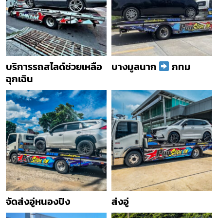
บริการรถสไลด์ช่วยเหลือ
บางมูลนาก
กทม
ฉุกเฉิน
จัดส่งอู่หนองปิง
ส่งอู่