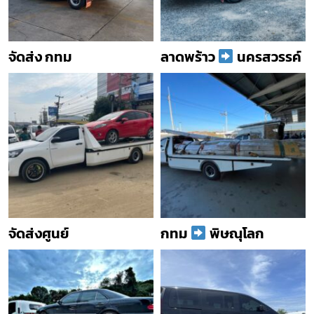
จัดส่ง กทม
ลาดพร้าว
นครสวรรค์
จัดส่งศูนย์
กทม
พิษณุโลก