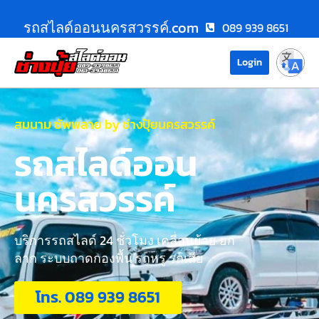
รถสไลด์ออนนครสวรรค์.com
089 939 8651
Login
สมนาม ซัพพลาย by ช่างปุ้ยนครสวรรค์
รถสไลด์ออน
นครสวรรค์
บริการรถสไลด์ 24 ชั่วโมง เคลื่อนย้าย ยก
ลาก ระบบถาดกองพื้น รถหรู รถเสีย
โทร. 089 939 8651