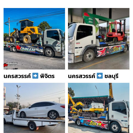
นครสวรรค์
พิจิตร
นครสวรรค์
ชลบุรี