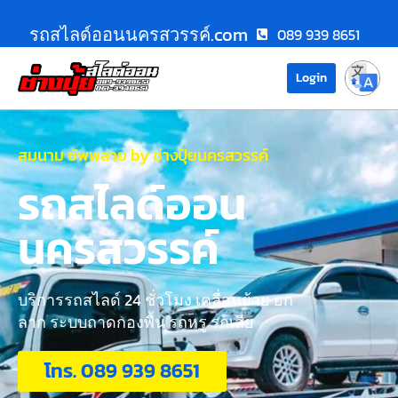
รถสไลด์ออนนครสวรรค์.com
089 939 8651
Login
สมนาม ซัพพลาย by ช่างปุ้ยนครสวรรค์
รถสไลด์ออน
นครสวรรค์
บริการรถสไลด์ 24 ชั่วโมง เคลื่อนย้าย ยก
ลาก ระบบถาดกองพื้น รถหรู รถเสีย
โทร. 089 939 8651