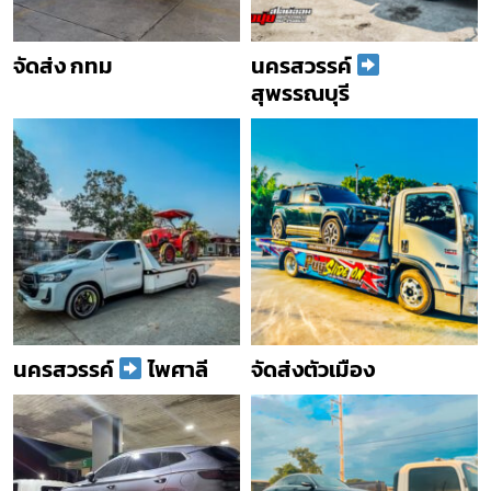
จัดส่ง กทม
นครสวรรค์
สุพรรณบุรี
นครสวรรค์
ไพศาลี
จัดส่งตัวเมือง