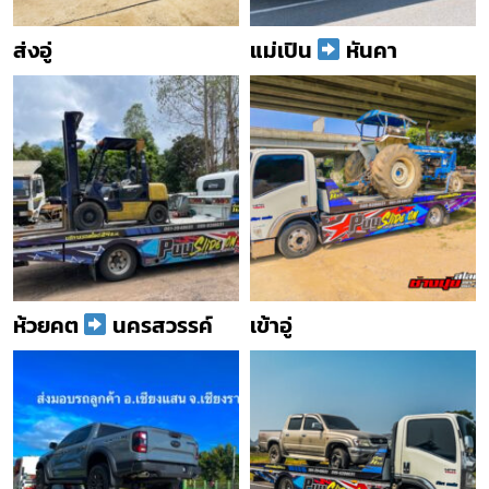
ส่งอู่
แม่เปิน
หันคา
ห้วยคต
นครสวรรค์
เข้าอู่