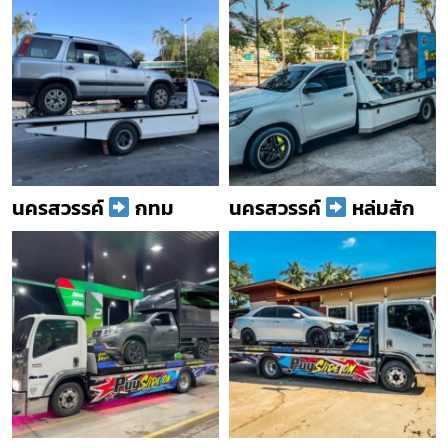
นครสวรรค์
กทม
นครสวรรค์
หล่มสัก