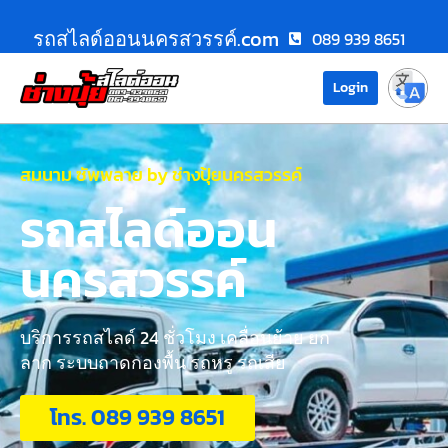
รถสไลด์ออนนครสวรรค์.com
089 939 8651
Login
สมนาม ซัพพลาย by ช่างปุ้ยนครสวรรค์
รถสไลด์ออน
นครสวรรค์
บริการรถสไลด์ 24 ชั่วโมง เคลื่อนย้าย ยก
ลาก ระบบถาดกองพื้น รถหรู รถเสีย
โทร. 089 939 8651