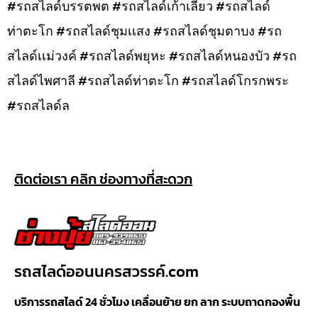
#รถสไลด์บรรตพต #รถสไลด์เก้าเลี้ยว #รถสไลด์
ท่าตะโก #รถสไลด์ชุมเเสง #รถสไลด์ชุมตาบง #รถ
สไลด์เเม่วงค์ #รถสไลด์พยุหะ #รถสไลด์หนองบัว #รถ
สไลด์ไพศาลี #รถสไลด์ท่าตะโก #รถสไลด์โกรกพระ
#รถสไลด์ล
ติดต่อเรา คลิก ช่องทางที่สะดวก
รถสไลด์ออนนครสวรรค์.com
บริการรถสไลด์ 24 ชั่วโมง เคลื่อนย้าย ยก ลาก ระบบถาดกองพื้น