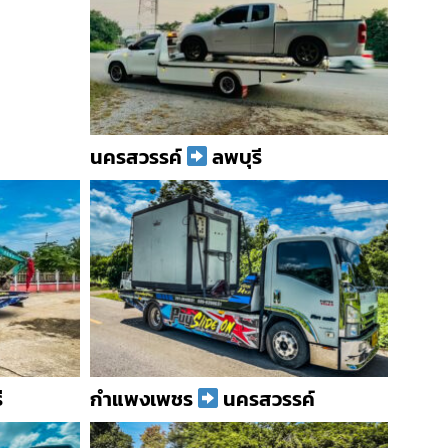
นครสวรรค์
ลพบุรี
ี
กำแพงเพชร
นครสวรรค์