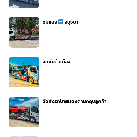
ชุมแสง
อยุธยา
จัดส่งตัวเมือง
จัดส่งรถป้ายเเดงตามกฤษลูกค้า