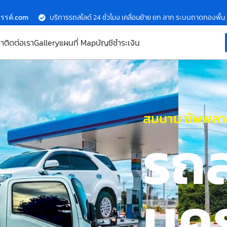
รรค์.com
บริการรถสไลด์ 24 ชั่วโมง เคลื่อนย้าย ยก ลาก ระบบถาดกองพื้น
รา
ติดต่อเรา
Gallery
แผนที่ Map
บัญชีชำระเงิน
สมนาม ซัพพลาย
รถ
นค