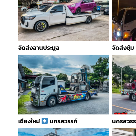
จัดส่งลานประมูล
จัดส่งซุ้ม
เชียงใหม่
นครสวรรค์
นครสวรร