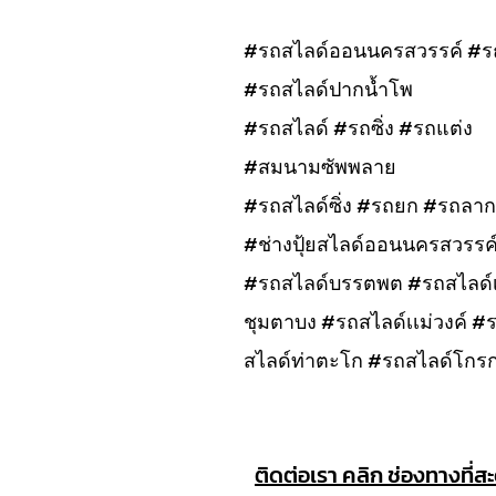
#รถสไลด์ออนนครสวรรค์ #ร
#รถสไลด์ปากน้ำโพ
#รถสไลด์ #รถซิ่ง #รถแต่ง
#สมนามซัพพลาย
#รถสไลด์ซิ่ง #รถยก #รถลาก
#ช่างปุ้ยสไลด์ออนนครสวรรค
#รถสไลด์บรรตพต #รถสไลด์เก
ชุมตาบง #รถสไลด์เเม่วงค์ 
สไลด์ท่าตะโก #รถสไลด์โกร
ติดต่อเรา คลิก ช่องทางที่ส