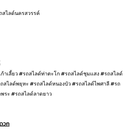
ถสไลด์นครสวรรค์
์
้าเลี้ยว #รถสไลด์ท่าตะโก #รถสไลด์ชุมเเสง #รถสไลด์
#รถสไลด์พยุหะ #รถสไลด์หนองบัว #รถสไลด์ไพศาลี #รถ
กพระ #รถสไลด์ลาดยาว
ะดวก