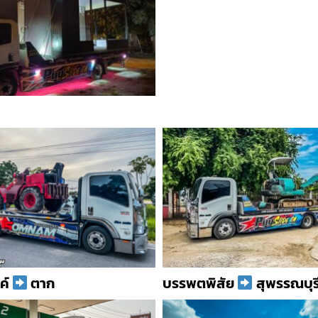
ค์
ตาก
บรรพตพิสัย
สุพรรณบุร