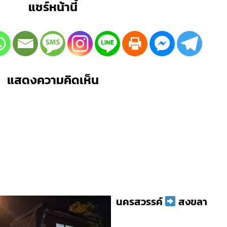
แชร์หน้านี้
แสดงความคิดเห็น
นครสวรรค์
สงขลา