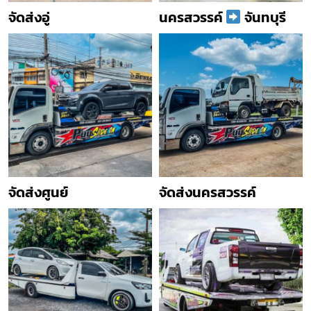
จัดส่งอู่
นครสวรรค์
จันทบุรี
จัดส่งศูนย์
จัดส่งนครสวรรค์