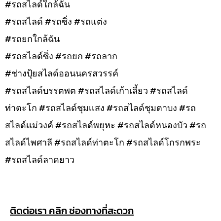
#รถสไลด์ใกล้ฉัน
#รถสไลด์ #รถซิ่ง #รถแต่ง
#รถยกใกล้ฉัน
#รถสไลด์ซิ่ง #รถยก #รถลาก
#ช่างปุ้ยสไลด์ออนนครสวรรค์
#รถสไลด์บรรตพต #รถสไลด์เก้าเลี้ยว #รถสไลด์
ท่าตะโก #รถสไลด์ชุมเเสง #รถสไลด์ชุมตาบง #รถ
สไลด์เเม่วงค์ #รถสไลด์พยุหะ #รถสไลด์หนองบัว #รถ
สไลด์ไพศาลี #รถสไลด์ท่าตะโก #รถสไลด์โกรกพระ
#รถสไลด์ลาดยาว
ติดต่อเรา คลิก ช่องทางที่สะดวก