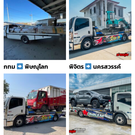
กทม
พิษณุโลก
พิจิตร
นครสวรรค์