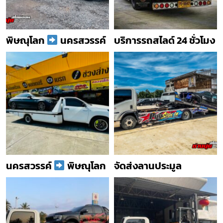
พิษณุโลก
นครสวรรค์
บริการรถสไลด์ 24 ชั่วโมง
นครสวรรค์
พิษณุโลก
จัดส่งลานประมูล