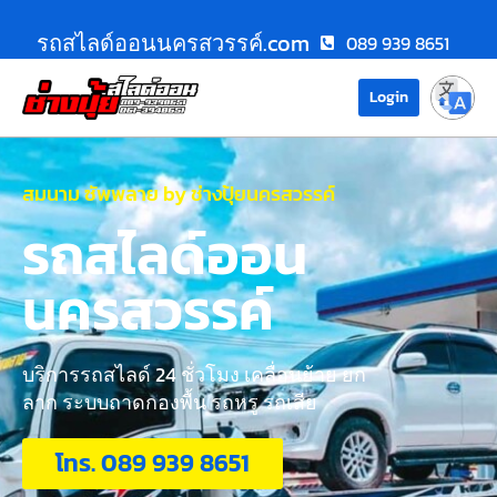
รถสไลด์ออนนครสวรรค์.com
089 939 8651
Login
สมนาม ซัพพลาย by ช่างปุ้ยนครสวรรค์
รถสไลด์ออน
นครสวรรค์
บริการรถสไลด์ 24 ชั่วโมง เคลื่อนย้าย ยก
ลาก ระบบถาดกองพื้น รถหรู รถเสีย
โทร. 089 939 8651