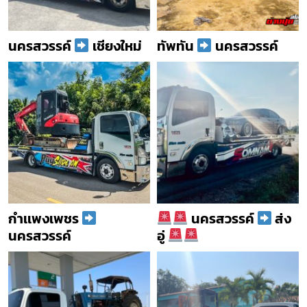
นครสวรรค์
เชียงใหม่
ทัพทัน
นครสวรรค์
กำเเพงเพชร
นครสวรรค์
ส่ง
นครสวรรค์
อู่