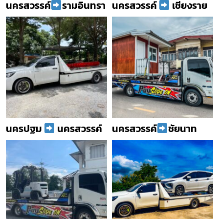
นครสวรรค์
รามอินทรา
นครสวรรค์
เชียงราย
นครปฐม
นครสวรรค์
นครสวรรค์
ชัยนาท