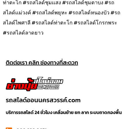
ท่าตะโก #รถสไลด์ชุมเเสง #รถสไลด์ชุมตาบง #รถ
สไลด์เเม่วงค์ #รถสไลด์พยุหะ #รถสไลด์หนองบัว #รถ
สไลด์ไพศาลี #รถสไลด์ท่าตะโก #รถสไลด์โกรกพระ
#รถสไลด์ลาดยาว
ติดต่อเรา คลิก ช่องทางที่สะดวก
รถสไลด์ออนนครสวรรค์.com
บริการรถสไลด์ 24 ชั่วโมง เคลื่อนย้าย ยก ลาก ระบบถาดกองพื้น