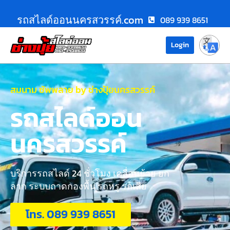
รถสไลด์ออนนครสวรรค์.com
089 939 8651
Login
สมนาม ซัพพลาย by ช่างปุ้ยนครสวรรค์
รถสไลด์ออน
นครสวรรค์
บริการรถสไลด์ 24 ชั่วโมง เคลื่อนย้าย ยก
ลาก ระบบถาดกองพื้น รถหรู รถเสีย
โทร. 089 939 8651