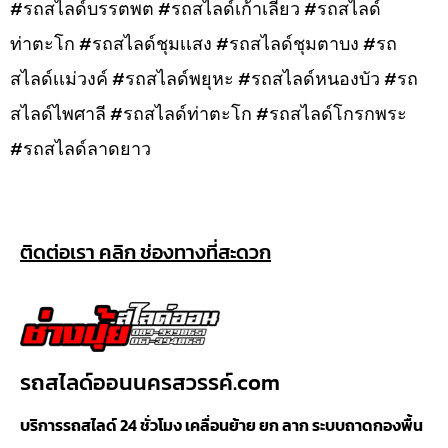
#รถสไลด์บรรตพต #รถสไลด์เก้าเลี้ยว #รถสไลด์
ท่าตะโก #รถสไลด์ชุมเเสง #รถสไลด์ชุมตาบง #รถ
สไลด์เเม่วงค์ #รถสไลด์พยุหะ #รถสไลด์หนองบัว #รถ
สไลด์ไพศาลี #รถสไลด์ท่าตะโก #รถสไลด์โกรกพระ
#รถสไลด์ลาดยาว
ติดต่อเรา คลิก ช่องทางที่สะดวก
รถสไลด์ออนนครสวรรค์.com
บริการรถสไลด์ 24 ชั่วโมง เคลื่อนย้าย ยก ลาก ระบบถาดกองพื้น