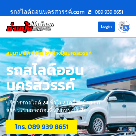
รถสไลด์ออนนครสวรรค์.com
089 939 8651
Login
สมนาม ซัพพลาย by ช่างปุ้ยนครสวรรค์
รถสไลด์ออน
นครสวรรค์
บริการรถสไลด์ 24 ชั่วโมง เคลื่อนย้าย ยก
ลาก ระบบถาดกองพื้น รถหรู รถเสีย
โทร. 089 939 8651