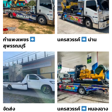
กำแพงเพชร
นครสวรรค์
น่าน
สุพรรณบุรี
จัดส่ง
นครสวรรค์
หนองฉาง