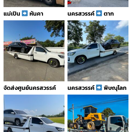
แม่เปิน
หันคา
นครสวรรค์
ตาก
จัดส่งศูนย์นครสวรรค์
นครสวรรค์
พิษณุโลก