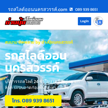
รถสไลด์ออนนครสวรรค์.com
089 939 8651
Login
สมนาม ซัพพลาย by ช่างปุ้ยนครสวรรค์
รถสไลด์ออน
นครสวรรค์
บริการรถสไลด์ 24 ชั่วโมง เคลื่อนย้าย ยก
ลาก ระบบถาดกองพื้น รถหรู รถเสีย
โทร. 089 939 8651