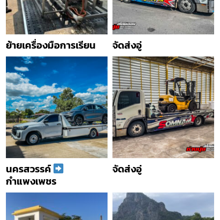
ย้ายเครื่องมือการเรียน
จัดส่งอู่
นครสวรรค์
จัดส่งอู่
กำแพงเพชร