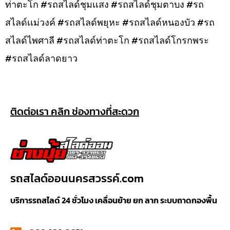
ท่าตะโก #รถสไลด์ชุมเเสง #รถสไลด์ชุมตาบง #รถ
สไลด์เเม่วงค์ #รถสไลด์พยุหะ #รถสไลด์หนองบัว #รถ
สไลด์ไพศาลี #รถสไลด์ท่าตะโก #รถสไลด์โกรกพระ
#รถสไลด์ลาดยาว
ติดต่อเรา คลิก ช่องทางที่สะดวก
รถสไลด์ออนนครสวรรค์.com
บริการรถสไลด์ 24 ชั่วโมง เคลื่อนย้าย ยก ลาก ระบบถาดกองพื้น