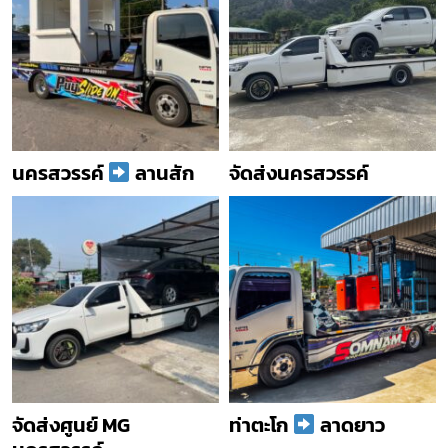
นครสวรรค์
ลานสัก
จัดส่งนครสวรรค์
จัดส่งศูนย์ MG
ท่าตะโก
ลาดยาว