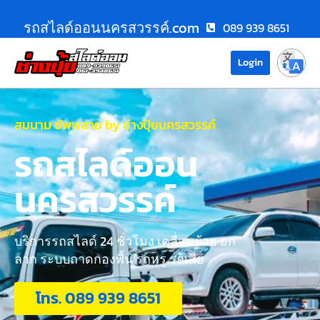
รถสไลด์ออนนครสวรรค์.com
089 939 8651
Login
สมนาม ซัพพลาย by ช่างปุ้ยนครสวรรค์
รถสไลด์ออน
นครสวรรค์
บริการรถสไลด์ 24 ชั่วโมง เคลื่อนย้าย ยก
ลาก ระบบถาดกองพื้น รถหรู รถเสีย
โทร. 089 939 8651