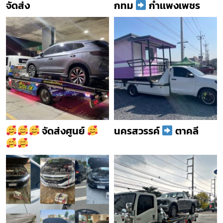
จัดส่ง
กทม
กำเเพงเพชร
จัดส่งศูนย์
นครสวรรค์
ตาคลี