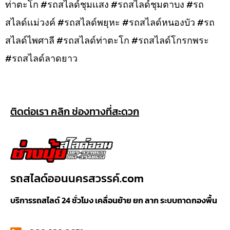
ท่าตะโก #รถสไลด์ชุมเเสง #รถสไลด์ชุมตาบง #รถ
สไลด์เเม่วงค์ #รถสไลด์พยุหะ #รถสไลด์หนองบัว #รถ
สไลด์ไพศาลี #รถสไลด์ท่าตะโก #รถสไลด์โกรกพระ
#รถสไลด์ลาดยาว
ติดต่อเรา คลิก ช่องทางที่สะดวก
รถสไลด์ออนนครสวรรค์.com
บริการรถสไลด์ 24 ชั่วโมง เคลื่อนย้าย ยก ลาก ระบบถาดกองพื้น