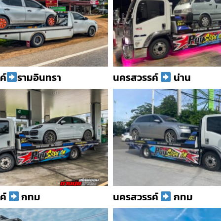
ค์
รามอินทรา
นครสวรรค์
น่าน
ค์
กทม
นครสวรรค์
กทม