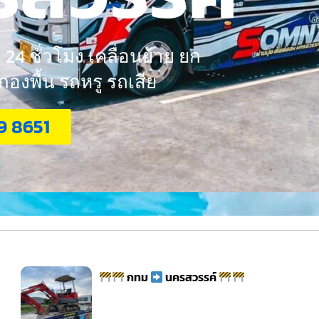
24 ชั่วโมง เคลื่อนย้าย ยก
งพื้น รถหรู รถเสีย
9 8651
กทม
นครสวรรค์