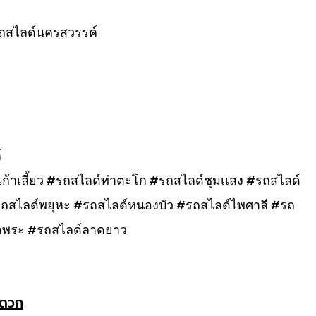
ถสไลด์นครสวรรค์
์
้าเลี้ยว #รถสไลด์ท่าตะโก #รถสไลด์ชุมเเสง #รถสไลด์
#รถสไลด์พยุหะ #รถสไลด์หนองบัว #รถสไลด์ไพศาลี #รถ
กพระ #รถสไลด์ลาดยาว
ะดวก