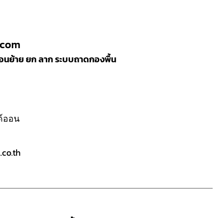
.com
ลื่อนย้าย ยก ลาก ระบบถาดกองพื้น
ลด์ออน
co.th