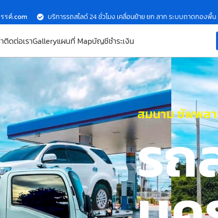
รรค์.com
บริการรถสไลด์ 24 ชั่วโมง เคลื่อนย้าย ยก ลาก ระบบถาดกองพื้น
รา
ติดต่อเรา
Gallery
แผนที่ Map
บัญชีชำระเงิน
สมนาม ซัพพลาย
รถ
นค