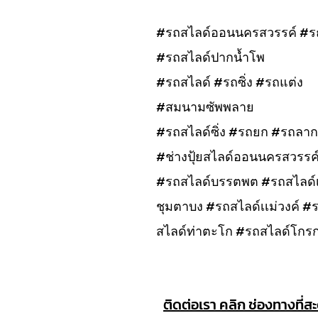
#รถสไลด์ออนนครสวรรค์ #ร
#รถสไลด์ปากน้ำโพ
#รถสไลด์ #รถซิ่ง #รถแต่ง
#สมนามซัพพลาย
#รถสไลด์ซิ่ง #รถยก #รถลาก
#ช่างปุ้ยสไลด์ออนนครสวรรค
#รถสไลด์บรรตพต #รถสไลด์เก
ชุมตาบง #รถสไลด์เเม่วงค์ 
สไลด์ท่าตะโก #รถสไลด์โกร
ติดต่อเรา คลิก ช่องทางที่ส