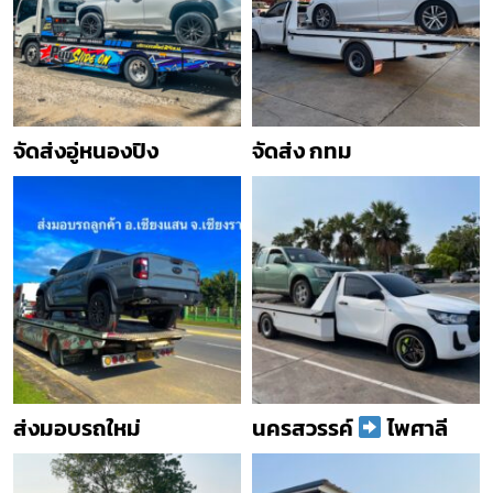
จัดส่งอู่หนองปิง
จัดส่ง กทม
ส่งมอบรถใหม่
นครสวรรค์
ไพศาลี