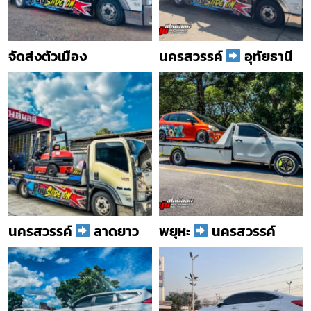
จัดส่งตัวเมือง
นครสวรรค์
อุทัยธานี
นครสวรรค์
ลาดยาว
พยุหะ
นครสวรรค์