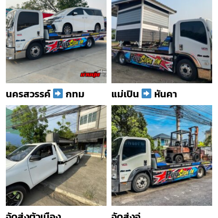
นครสวรรค์
กทม
แม่เปิน
หันคา
จัดส่งตัวเมือง
จัดส่งอู่