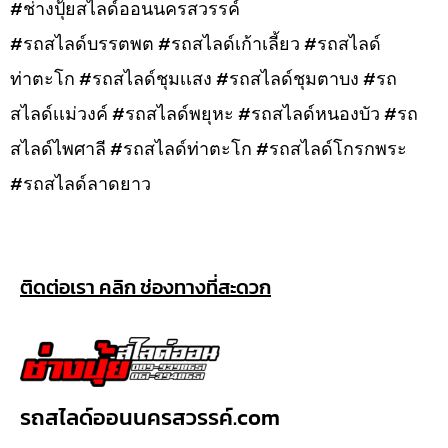
#ช่างปุ้ยสไลด์ออนนครสวรรค์
#รถสไลด์บรรตพต #รถสไลด์เก้าเลี้ยว #รถสไลด์
ท่าตะโก #รถสไลด์ชุมเเสง #รถสไลด์ชุมตาบง #รถ
สไลด์เเม่วงค์ #รถสไลด์พยุหะ #รถสไลด์หนองบัว #รถ
สไลด์ไพศาลี #รถสไลด์ท่าตะโก #รถสไลด์โกรกพระ
#รถสไลด์ลาดยาว
ติดต่อเรา คลิก ช่องทางที่สะดวก
รถสไลด์ออนนครสวรรค์.com