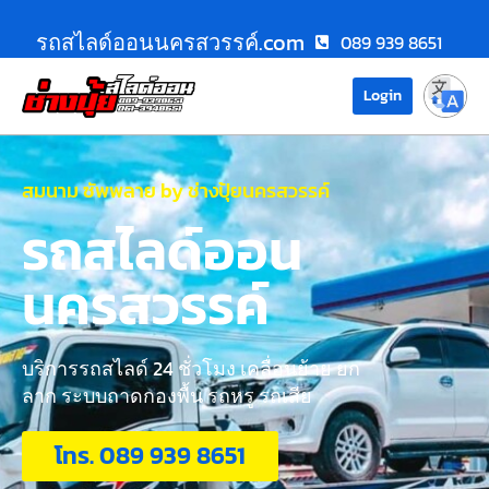
รถสไลด์ออนนครสวรรค์.com
089 939 8651
Login
สมนาม ซัพพลาย by ช่างปุ้ยนครสวรรค์
รถสไลด์ออน
นครสวรรค์
บริการรถสไลด์ 24 ชั่วโมง เคลื่อนย้าย ยก
ลาก ระบบถาดกองพื้น รถหรู รถเสีย
โทร. 089 939 8651