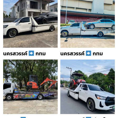
นครสวรรค์
กทม
นครสวรรค์
กทม