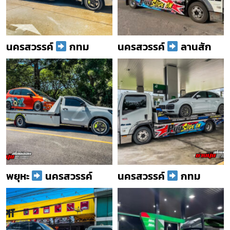
นครสวรรค์
กทม
นครสวรรค์
ลานสัก
พยุหะ
นครสวรรค์
นครสวรรค์
กทม