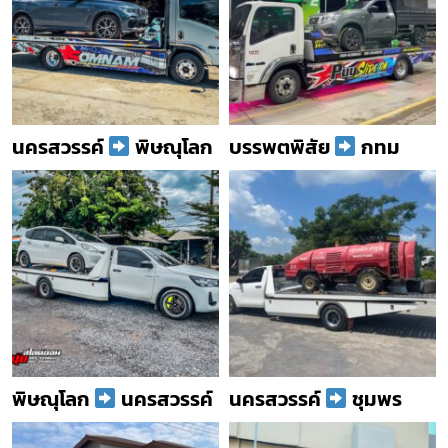
นครสวรรค์
พิษณุโลก
บรรพตพิสัย
กทม
พิษณุโลก
นครสวรรค์
นครสวรรค์
ชุมพร