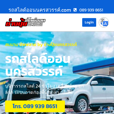
รถสไลด์ออนนครสวรรค์.com
089 939 8651
Login
สมนาม ซัพพลาย by ช่างปุ้ยนครสวรรค์
รถสไลด์ออน
นครสวรรค์
บริการรถสไลด์ 24 ชั่วโมง เคลื่อนย้าย ยก
ลาก ระบบถาดกองพื้น รถหรู รถเสีย
โทร. 089 939 8651