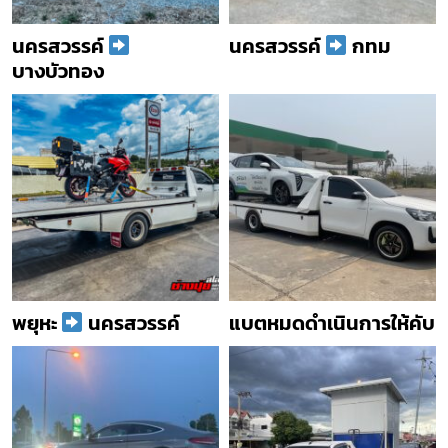
นครสวรรค์
นครสวรรค์
กทม
บางบัวทอง
พยุหะ
นครสวรรค์
แบตหมดดำเนินการให้คับ