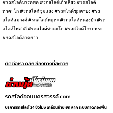
#รถสไลด์บรรตพต #รถสไลด์เก้าเลี้ยว #รถสไลด์
ท่าตะโก #รถสไลด์ชุมเเสง #รถสไลด์ชุมตาบง #รถ
สไลด์เเม่วงค์ #รถสไลด์พยุหะ #รถสไลด์หนองบัว #รถ
สไลด์ไพศาลี #รถสไลด์ท่าตะโก #รถสไลด์โกรกพระ
#รถสไลด์ลาดยาว
ติดต่อเรา คลิก ช่องทางที่สะดวก
รถสไลด์ออนนครสวรรค์.com
บริการรถสไลด์ 24 ชั่วโมง เคลื่อนย้าย ยก ลาก ระบบถาดกองพื้น