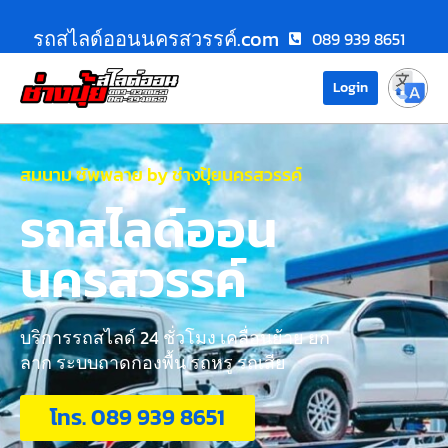
รถสไลด์ออนนครสวรรค์.com
089 939 8651
Login
สมนาม ซัพพลาย by ช่างปุ้ยนครสวรรค์
รถสไลด์ออน
นครสวรรค์
บริการรถสไลด์ 24 ชั่วโมง เคลื่อนย้าย ยก
ลาก ระบบถาดกองพื้น รถหรู รถเสีย
โทร. 089 939 8651