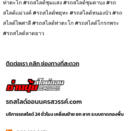
ท่าตะโก #รถสไลด์ชุมเเสง #รถสไลด์ชุมตาบง #รถ
สไลด์เเม่วงค์ #รถสไลด์พยุหะ #รถสไลด์หนองบัว #รถ
สไลด์ไพศาลี #รถสไลด์ท่าตะโก #รถสไลด์โกรกพระ
#รถสไลด์ลาดยาว
ติดต่อเรา คลิก ช่องทางที่สะดวก
รถสไลด์ออนนครสวรรค์.com
บริการรถสไลด์ 24 ชั่วโมง เคลื่อนย้าย ยก ลาก ระบบถาดกองพื้น