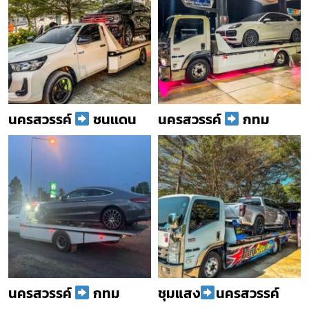
นครสวรรค์
ชนเเดน
นครสวรรค์
กทม
นครสวรรค์
กทม
ชุมแสง
นครสวรรค์