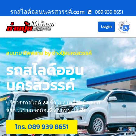
รถสไลด์ออนนครสวรรค์.com
089 939 8651
Login
สมนาม ซัพพลาย by ช่างปุ้ยนครสวรรค์
รถสไลด์ออน
นครสวรรค์
บริการรถสไลด์ 24 ชั่วโมง เคลื่อนย้าย ยก
ลาก ระบบถาดกองพื้น รถหรู รถเสีย
โทร. 089 939 8651