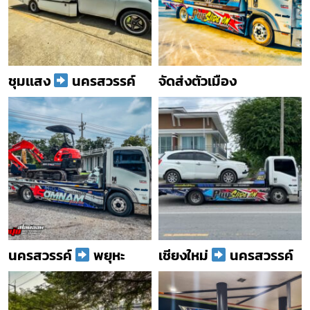
ชุมเเสง
นครสวรรค์
จัดส่งตัวเมือง
นครสวรรค์
พยุหะ
เชียงใหม่
นครสวรรค์