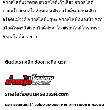
#รถสไลด์บรรตพต #รถสไลด์เก้าเลี้ยว #รถสไลด์
ท่าตะโก #รถสไลด์ชุมเเสง #รถสไลด์ชุมตาบง #รถ
สไลด์เเม่วงค์ #รถสไลด์พยุหะ #รถสไลด์หนองบัว #รถ
สไลด์ไพศาลี #รถสไลด์ท่าตะโก #รถสไลด์โกรกพระ
#รถสไลด์ลาดยาว
ติดต่อเรา คลิก ช่องทางที่สะดวก
รถสไลด์ออนนครสวรรค์.com
บริการรถสไลด์ 24 ชั่วโมง เคลื่อนย้าย ยก ลาก ระบบถาดกองพื้น