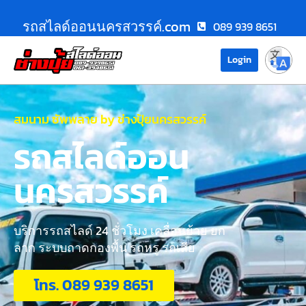
รถสไลด์ออนนครสวรรค์.com
089 939 8651
Login
สมนาม ซัพพลาย by ช่างปุ้ยนครสวรรค์
รถสไลด์ออน
นครสวรรค์
บริการรถสไลด์ 24 ชั่วโมง เคลื่อนย้าย ยก
ลาก ระบบถาดกองพื้น รถหรู รถเสีย
โทร. 089 939 8651