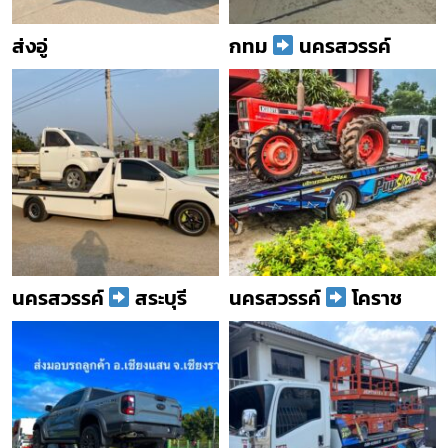
ส่งอู่
กทม
นครสวรรค์
นครสวรรค์
สระบุรี
นครสวรรค์
โคราช