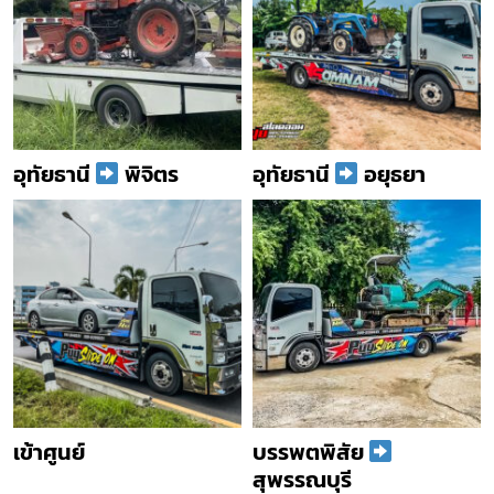
อุทัยธานี
พิจิตร
อุทัยธานี
อยุธยา
เข้าศูนย์
บรรพตพิสัย
สุพรรณบุรี