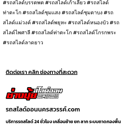
#รถสไลด์บรรตพต #รถสไลด์เก้าเลี้ยว #รถสไลด์
ท่าตะโก #รถสไลด์ชุมเเสง #รถสไลด์ชุมตาบง #รถ
สไลด์เเม่วงค์ #รถสไลด์พยุหะ #รถสไลด์หนองบัว #รถ
สไลด์ไพศาลี #รถสไลด์ท่าตะโก #รถสไลด์โกรกพระ
#รถสไลด์ลาดยาว
ติดต่อเรา คลิก ช่องทางที่สะดวก
รถสไลด์ออนนครสวรรค์.com
บริการรถสไลด์ 24 ชั่วโมง เคลื่อนย้าย ยก ลาก ระบบถาดกองพื้น