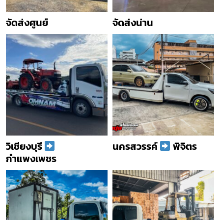
จัดส่งศูนย์
จัดส่งน่าน
วิเชียงบุรี
นครสวรรค์
พิจิตร
กำแพงเพชร