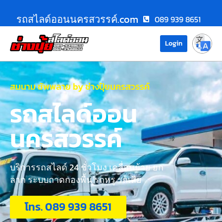
รถสไลด์ออนนครสวรรค์.com
089 939 8651
Login
สมนาม ซัพพลาย by ช่างปุ้ยนครสวรรค์
รถสไลด์ออน
นครสวรรค์
บริการรถสไลด์ 24 ชั่วโมง เคลื่อนย้าย ยก
ลาก ระบบถาดกองพื้น รถหรู รถเสีย
โทร. 089 939 8651