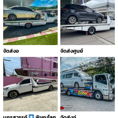
จัดส่งอ
จัดส่งศูนย์
นครสวรรค์
พิษณุโลก
จัดส่งอู่