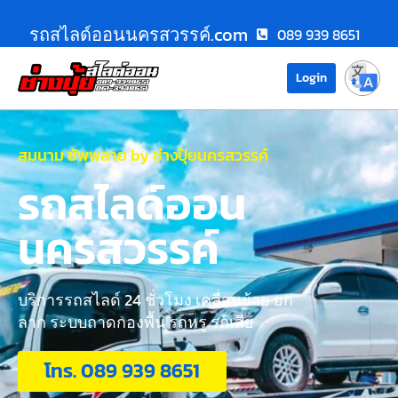
รถสไลด์ออนนครสวรรค์.com
089 939 8651
Login
สมนาม ซัพพลาย by ช่างปุ้ยนครสวรรค์
รถสไลด์ออน
นครสวรรค์
บริการรถสไลด์ 24 ชั่วโมง เคลื่อนย้าย ยก
ลาก ระบบถาดกองพื้น รถหรู รถเสีย
โทร. 089 939 8651