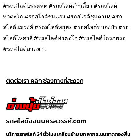
#รถสไลด์บรรตพต #รถสไลด์เก้าเลี้ยว #รถสไลด์
ท่าตะโก #รถสไลด์ชุมเเสง #รถสไลด์ชุมตาบง #รถ
สไลด์เเม่วงค์ #รถสไลด์พยุหะ #รถสไลด์หนองบัว #รถ
สไลด์ไพศาลี #รถสไลด์ท่าตะโก #รถสไลด์โกรกพระ
#รถสไลด์ลาดยาว
ติดต่อเรา คลิก ช่องทางที่สะดวก
รถสไลด์ออนนครสวรรค์.com
บริการรถสไลด์ 24 ชั่วโมง เคลื่อนย้าย ยก ลาก ระบบถาดกองพื้น