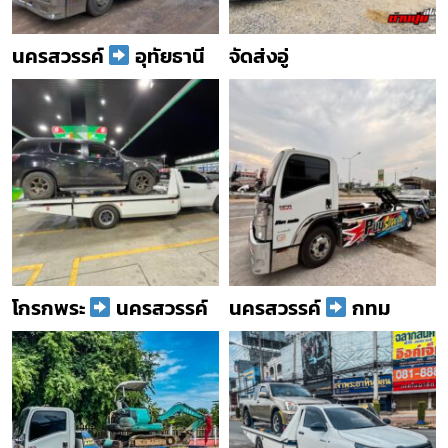
นครสวรรค์
อุทัยธานี
จัดส่งอู่
โกรกพระ
นครสวรรค์
นครสวรรค์
กทม