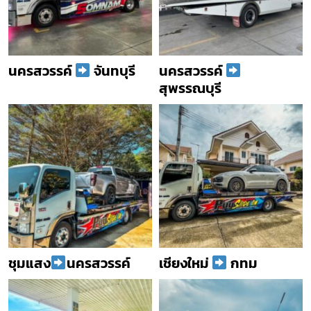
นครสวรรค์
จันทบุรี
นครสวรรค์
สุพรรณบุรี
ชุมแสง
นครสวรรค์
เชียงใหม่
กทม