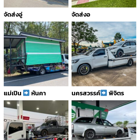
จัดส่งอู่
จัดส่งอ
แม่เปิน
หันคา
นครสวรรค์
พิจิตร