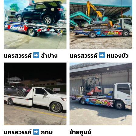
นครสวรรค์
ลำปาง
นครสวรรค์
หนองบัว
นครสวรรค์
กทม
ย้ายศูนย์