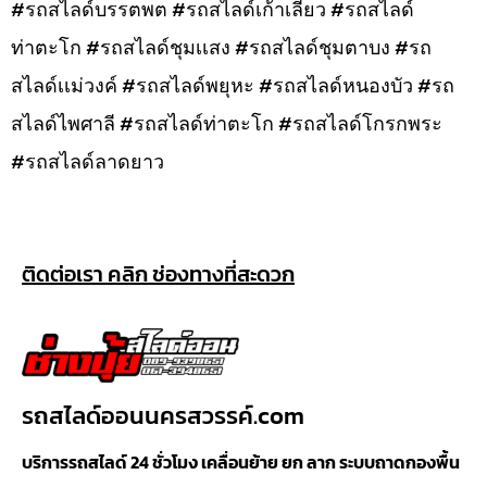
#รถสไลด์บรรตพต #รถสไลด์เก้าเลี้ยว #รถสไลด์
ท่าตะโก #รถสไลด์ชุมเเสง #รถสไลด์ชุมตาบง #รถ
สไลด์เเม่วงค์ #รถสไลด์พยุหะ #รถสไลด์หนองบัว #รถ
สไลด์ไพศาลี #รถสไลด์ท่าตะโก #รถสไลด์โกรกพระ
#รถสไลด์ลาดยาว
ติดต่อเรา คลิก ช่องทางที่สะดวก
รถสไลด์ออนนครสวรรค์.com
บริการรถสไลด์ 24 ชั่วโมง เคลื่อนย้าย ยก ลาก ระบบถาดกองพื้น