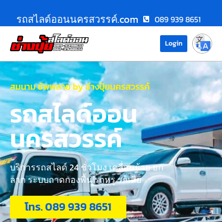
รถสไลด์ออนนครสวรรค์.com
089 939 8651
Login
สมนาม ซัพพลาย by ช่างปุ้ยนครสวรรค์
รถสไลด์ออน
นครสวรรค์
บริการรถสไลด์ 24 ชั่วโมง เคลื่อนย้าย ยก
ลาก ระบบถาดกองพื้น รถหรู รถเสีย
โทร. 089 939 8651