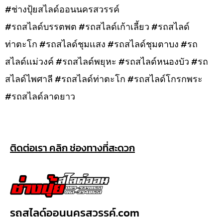
#ช่างปุ้ยสไลด์ออนนครสวรรค์
#รถสไลด์บรรตพต #รถสไลด์เก้าเลี้ยว #รถสไลด์
ท่าตะโก #รถสไลด์ชุมเเสง #รถสไลด์ชุมตาบง #รถ
สไลด์เเม่วงค์ #รถสไลด์พยุหะ #รถสไลด์หนองบัว #รถ
สไลด์ไพศาลี #รถสไลด์ท่าตะโก #รถสไลด์โกรกพระ
#รถสไลด์ลาดยาว
ติดต่อเรา คลิก ช่องทางที่สะดวก
รถสไลด์ออนนครสวรรค์.com