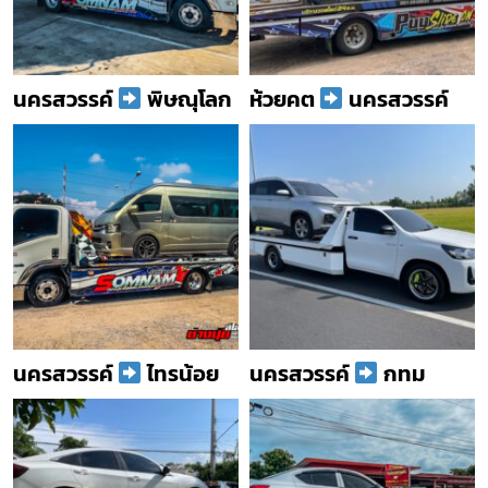
นครสวรรค์
พิษณุโลก
ห้วยคต
นครสวรรค์
นครสวรรค์
ไทรน้อย
นครสวรรค์
กทม