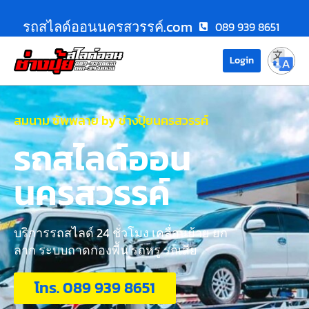
รถสไลด์ออนนครสวรรค์.com
089 939 8651
Login
สมนาม ซัพพลาย by ช่างปุ้ยนครสวรรค์
รถสไลด์ออน
นครสวรรค์
บริการรถสไลด์ 24 ชั่วโมง เคลื่อนย้าย ยก
ลาก ระบบถาดกองพื้น รถหรู รถเสีย
โทร. 089 939 8651