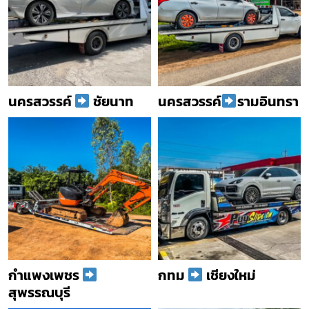
นครสวรรค์
ชัยนาท
นครสวรรค์
รามอินทรา
กำแพงเพชร
กทม
เชียงใหม่
สุพรรณบุรี