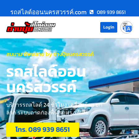
รถสไลด์ออนนครสวรรค์.com
089 939 8651
Login
สมนาม ซัพพลาย by ช่างปุ้ยนครสวรรค์
รถสไลด์ออน
นครสวรรค์
บริการรถสไลด์ 24 ชั่วโมง เคลื่อนย้าย ยก
ลาก ระบบถาดกองพื้น รถหรู รถเสีย
โทร. 089 939 8651