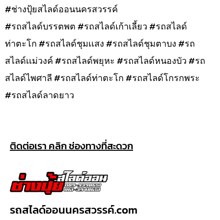
#ช่างปุ้ยสไลด์ออนนครสวรรค์
#รถสไลด์บรรตพต #รถสไลด์เก้าเลี้ยว #รถสไลด์
ท่าตะโก #รถสไลด์ชุมเเสง #รถสไลด์ชุมตาบง #รถ
สไลด์เเม่วงค์ #รถสไลด์พยุหะ #รถสไลด์หนองบัว #รถ
สไลด์ไพศาลี #รถสไลด์ท่าตะโก #รถสไลด์โกรกพระ
#รถสไลด์ลาดยาว
ติดต่อเรา คลิก ช่องทางที่สะดวก
รถสไลด์ออนนครสวรรค์.com