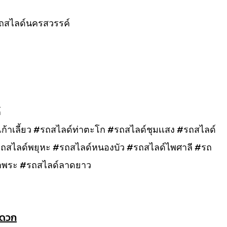
ถสไลด์นครสวรรค์
์
้าเลี้ยว #รถสไลด์ท่าตะโก #รถสไลด์ชุมเเสง #รถสไลด์
#รถสไลด์พยุหะ #รถสไลด์หนองบัว #รถสไลด์ไพศาลี #รถ
กพระ #รถสไลด์ลาดยาว
ะดวก