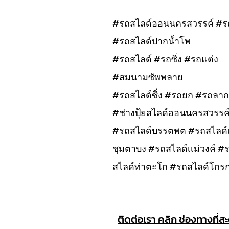
#รถสไลด์ออนนครสวรรค์ #ร
#รถสไลด์ปากน้ำโพ
#รถสไลด์ #รถซิ่ง #รถแต่ง
#สมนามซัพพลาย
#รถสไลด์ซิ่ง #รถยก #รถลาก
#ช่างปุ้ยสไลด์ออนนครสวรรค
#รถสไลด์บรรตพต #รถสไลด์เก
ชุมตาบง #รถสไลด์เเม่วงค์ 
สไลด์ท่าตะโก #รถสไลด์โกร
ติดต่อเรา คลิก ช่องทางที่ส