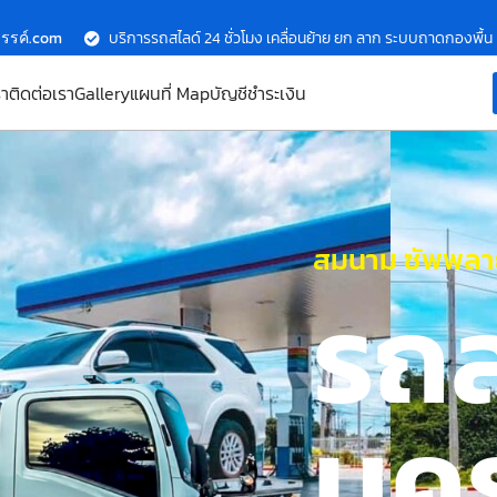
รรค์.com
บริการรถสไลด์ 24 ชั่วโมง เคลื่อนย้าย ยก ลาก ระบบถาดกองพื้น
รา
ติดต่อเรา
Gallery
แผนที่ Map
บัญชีชำระเงิน
สมนาม ซัพพลาย
รถ
นค