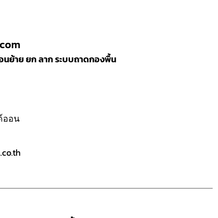
.com
ลื่อนย้าย ยก ลาก ระบบถาดกองพื้น
ลด์ออน
co.th