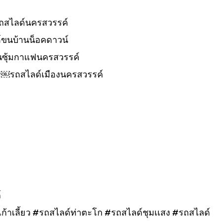
ถสไลด์นครสวรรค์
ขนบ้านน็อคดาวน์
นซุ้มกาแฟนครสวรรค์
#￼รถสไลด์เมืองนครสวรรค์
์
้าเลี้ยว #รถสไลด์ท่าตะโก #รถสไลด์ชุมเเสง #รถสไลด์