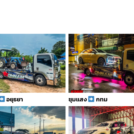
อยุธยา
ชุมเเสง
กทม