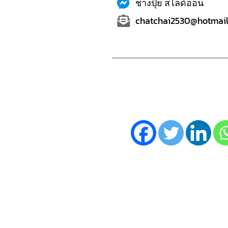
ช่างปุ้ย สไลด์ออน
chatchai2530@hotmail.