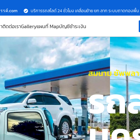
รรค์.com
บริการรถสไลด์ 24 ชั่วโมง เคลื่อนย้าย ยก ลาก ระบบถาดกองพื้น
รา
ติดต่อเรา
Gallery
แผนที่ Map
บัญชีชำระเงิน
สมนาม ซัพพลาย
รถ
นค