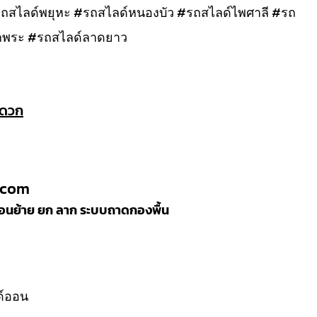
#รถสไลด์พยุหะ #รถสไลด์หนองบัว #รถสไลด์ไพศาลี #รถ
กพระ #รถสไลด์ลาดยาว
ะดวก
.com
ลื่อนย้าย ยก ลาก ระบบถาดกองพื้น
ลด์ออน