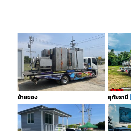
ย้ายของ
อุทัยธานี